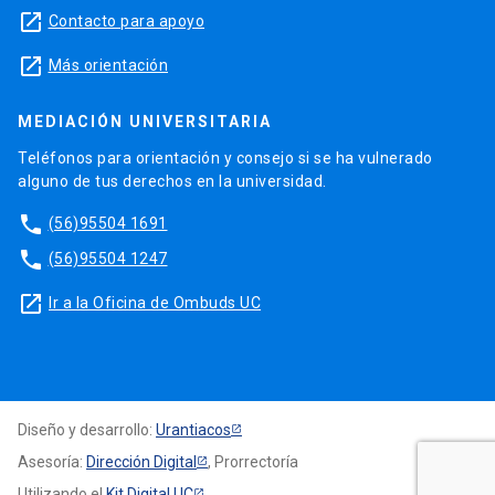
launch
Contacto para apoyo
launch
Más orientación
MEDIACIÓN UNIVERSITARIA
Teléfonos para orientación y consejo si se ha vulnerado
alguno de tus derechos en la universidad.
phone
(56)95504 1691
phone
(56)95504 1247
launch
Ir a la Oficina de Ombuds UC
Diseño y desarrollo:
Urantiacos
Asesoría:
Dirección Digital
, Prorrectoría
Utilizando el
Kit Digital UC