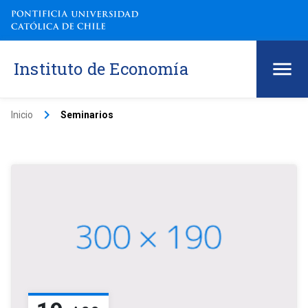
Instituto de Economía
keyboard_arrow_right
Inicio
Seminarios