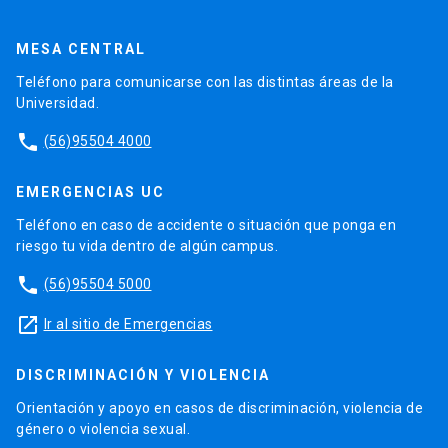
MESA CENTRAL
Teléfono para comunicarse con las distintas áreas de la
Universidad.
phone
(56)95504 4000
EMERGENCIAS UC
Teléfono en caso de accidente o situación que ponga en
riesgo tu vida dentro de algún campus.
phone
(56)95504 5000
launch
Ir al sitio de Emergencias
DISCRIMINACIÓN Y VIOLENCIA
Orientación y apoyo en casos de discriminación, violencia de
género o violencia sexual.