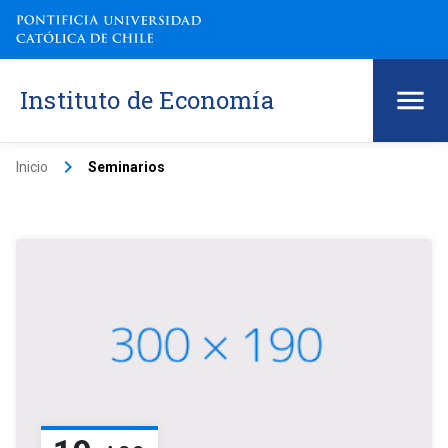
Instituto de Economía
keyboard_arrow_right
Inicio
Seminarios