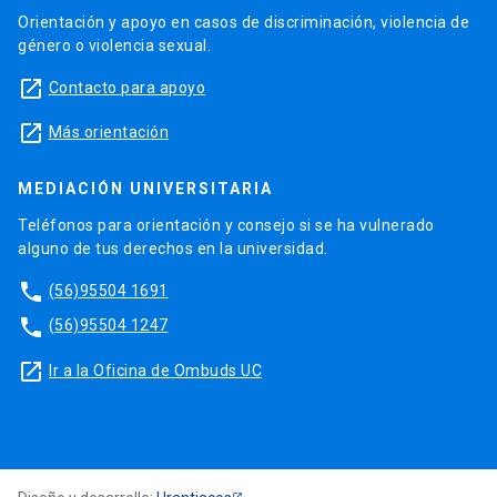
Orientación y apoyo en casos de discriminación, violencia de
género o violencia sexual.
launch
Contacto para apoyo
launch
Más orientación
MEDIACIÓN UNIVERSITARIA
Teléfonos para orientación y consejo si se ha vulnerado
alguno de tus derechos en la universidad.
phone
(56)95504 1691
phone
(56)95504 1247
launch
Ir a la Oficina de Ombuds UC