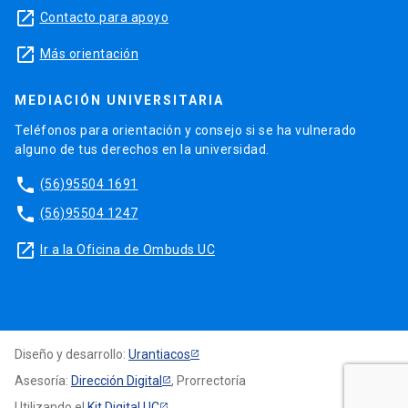
launch
Contacto para apoyo
launch
Más orientación
MEDIACIÓN UNIVERSITARIA
Teléfonos para orientación y consejo si se ha vulnerado
alguno de tus derechos en la universidad.
phone
(56)95504 1691
phone
(56)95504 1247
launch
Ir a la Oficina de Ombuds UC
Diseño y desarrollo:
Urantiacos
Asesoría:
Dirección Digital
, Prorrectoría
Utilizando el
Kit Digital UC