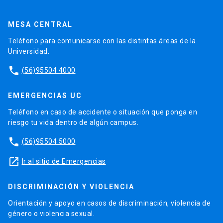
MESA CENTRAL
Teléfono para comunicarse con las distintas áreas de la
Universidad.
phone
(56)95504 4000
EMERGENCIAS UC
Teléfono en caso de accidente o situación que ponga en
riesgo tu vida dentro de algún campus.
phone
(56)95504 5000
launch
Ir al sitio de Emergencias
DISCRIMINACIÓN Y VIOLENCIA
Orientación y apoyo en casos de discriminación, violencia de
género o violencia sexual.