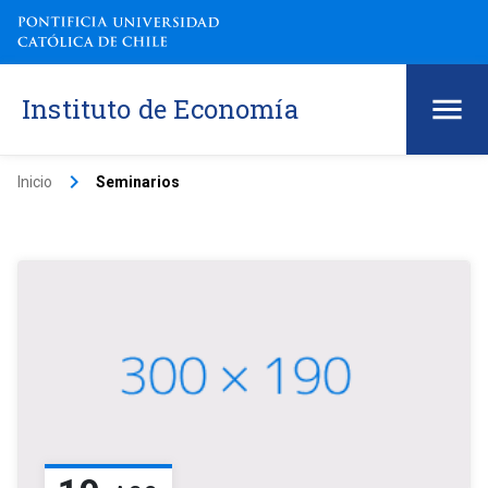
Instituto de Economía
keyboard_arrow_right
Inicio
Seminarios