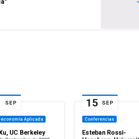
ia”
1
15
SEP
SEP
oeconomía Aplicada
Conferencias
Xu, UC Berkeley
Esteban Rossi-