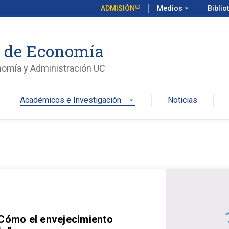
ADMISIÓN
Medios
arrow_drop_down
Biblio
o de Economía
nomía y Administración UC
Académicos e Investigación
Noticias
arrow_drop_down
 Cómo el envejecimiento