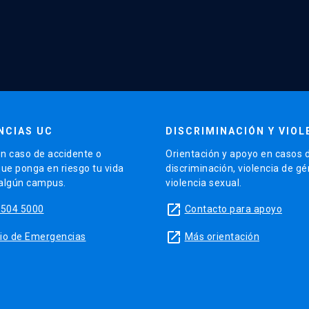
NCIAS UC
DISCRIMINACIÓN Y VIOL
n caso de accidente o
Orientación y apoyo en casos 
que ponga en riesgo tu vida
discriminación, violencia de g
 algún campus.
violencia sexual.
launch
5504 5000
Contacto para apoyo
launch
sitio de Emergencias
Más orientación