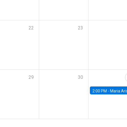
22
23
29
30
2:00 PM -
Maria Aristizabal-Ramirez, FED