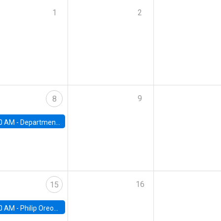
1
2
9
8
0 AM -
Department Seminar: James Robinson
16
15
0 AM -
Philip Oreopolous, University of Toronto