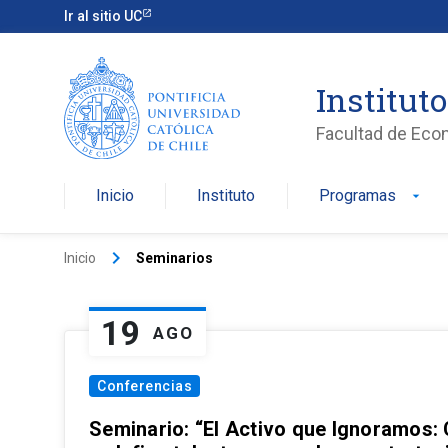
Ir al sitio UC
Institut
Facultad de Eco
Inicio
Instituto
Programas
arrow_drop_down
keyboard_arrow_right
Inicio
Seminarios
19
AGO
Conferencias
Seminario: “El Activo que Ignoramos: