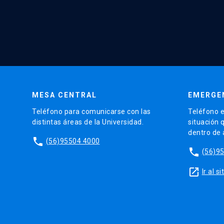
MESA CENTRAL
EMERGE
Teléfono para comunicarse con las
Teléfono e
distintas áreas de la Universidad.
situación 
dentro de
phone
(56)95504 4000
phone
(56)9
launch
Ir al 