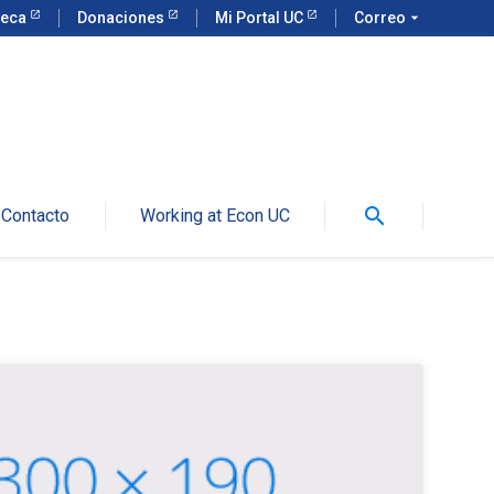
teca
Donaciones
Mi Portal UC
Correo
arrow_drop_down
search
Contacto
Working at Econ UC