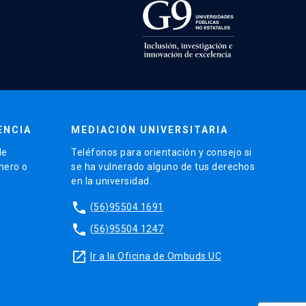
ENCIA
MEDIACIÓN UNIVERSITARIA
de
Teléfonos para orientación y consejo si
énero o
se ha vulnerado alguno de tus derechos
en la universidad.
phone
(56)95504 1691
phone
(56)95504 1247
launch
Ir a la Oficina de Ombuds UC