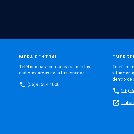
MESA CENTRAL
EMERGE
Teléfono para comunicarse con las
Teléfono e
distintas áreas de la Universidad.
situación 
dentro de
phone
(56)95504 4000
phone
(56)9
launch
Ir al 