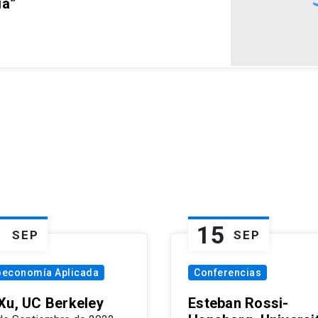
ia”
1
15
SEP
SEP
oeconomía Aplicada
Conferencias
Xu, UC Berkeley
Esteban Rossi-