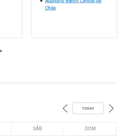
Auditorio Banco Central de
Chile
>
TODAY
SÁB
DOM