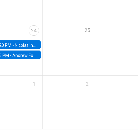
25
24
20 PM -
Nicolas Inostroza, Rotman School of Management, University of Toronto
5 PM -
Andrew Foster, Brown University
1
2