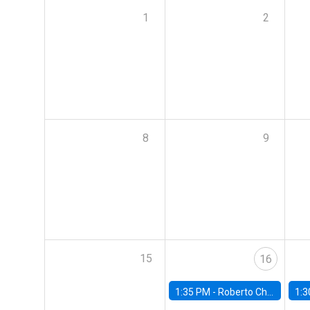
1
2
8
9
15
16
1:35 PM -
Roberto Chang, Rutgers University
1:3