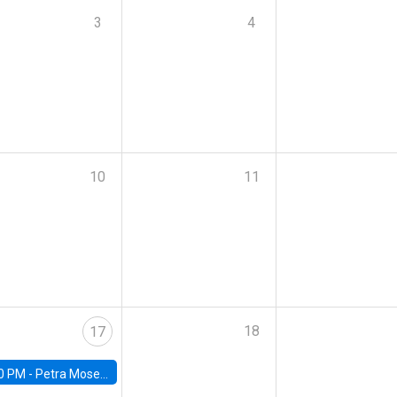
3
4
10
11
18
17
0 PM -
Petra Moser, NYU Stern