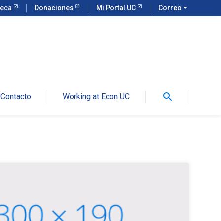
teca
Donaciones
Mi Portal UC
Correo
arrow_drop_down
search
Contacto
Working at Econ UC