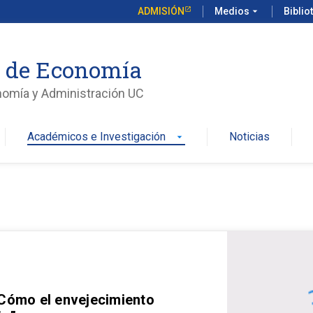
ADMISIÓN
Medios
arrow_drop_down
Biblio
o de Economía
nomía y Administración UC
Académicos e Investigación
Noticias
arrow_drop_down
 Cómo el envejecimiento