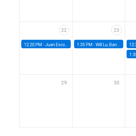
22
23
12:20 PM -
Juan Escobar, Universidad de Chile
1:35 PM -
Will Lu, Banco Central de Chile
12:
1:3
29
30