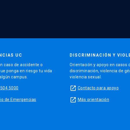
NCIAS UC
DISCRIMINACIÓN Y VIOL
n caso de accidente o
Orientación y apoyo en casos 
que ponga en riesgo tu vida
discriminación, violencia de g
 algún campus.
violencia sexual.
launch
5504 5000
Contacto para apoyo
launch
sitio de Emergencias
Más orientación