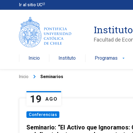
Ir al sitio UC
Institut
Facultad de Eco
Inicio
Instituto
Programas
arrow_drop_down
keyboard_arrow_right
Inicio
Seminarios
19
AGO
Conferencias
Seminario: “El Activo que Ignoramos: