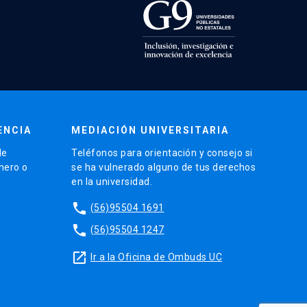
ENCIA
MEDIACIÓN UNIVERSITARIA
de
Teléfonos para orientación y consejo si
énero o
se ha vulnerado alguno de tus derechos
en la universidad.
phone
(56)95504 1691
phone
(56)95504 1247
launch
Ir a la Oficina de Ombuds UC