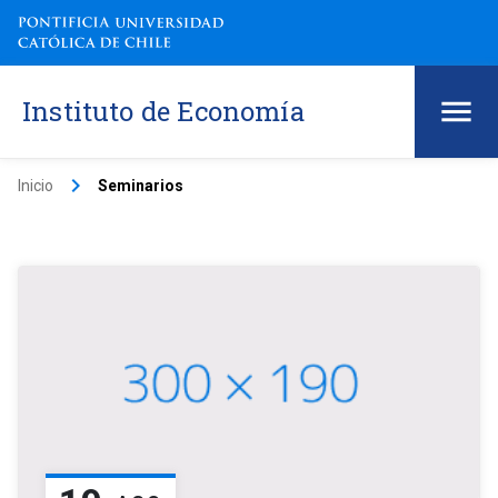
Instituto de Economía
keyboard_arrow_right
Inicio
Seminarios