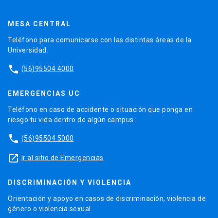
MESA CENTRAL
Teléfono para comunicarse con las distintas áreas de la
Universidad.
phone
(56)95504 4000
EMERGENCIAS UC
Teléfono en caso de accidente o situación que ponga en
riesgo tu vida dentro de algún campus.
phone
(56)95504 5000
launch
Ir al sitio de Emergencias
DISCRIMINACIÓN Y VIOLENCIA
Orientación y apoyo en casos de discriminación, violencia de
género o violencia sexual.