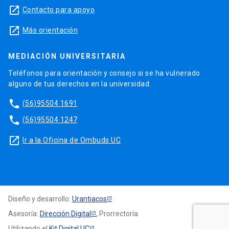
launch
Contacto para apoyo
launch
Más orientación
MEDIACIÓN UNIVERSITARIA
Teléfonos para orientación y consejo si se ha vulnerado
alguno de tus derechos en la universidad.
phone
(56)95504 1691
phone
(56)95504 1247
launch
Ir a la Oficina de Ombuds UC
Diseño y desarrollo:
Urantiacos
Asesoría:
Dirección Digital
, Prorrectoría
Utilizando el
Kit Digital UC