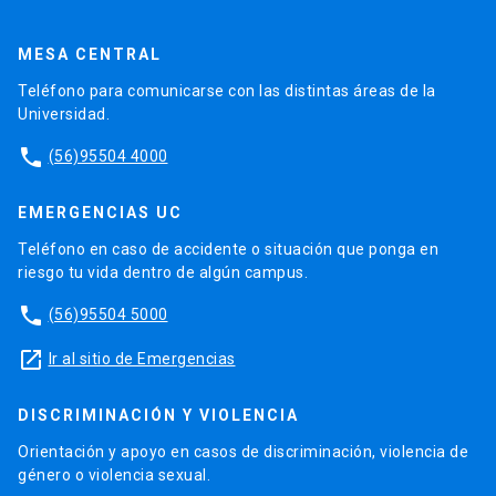
MESA CENTRAL
Teléfono para comunicarse con las distintas áreas de la
Universidad.
phone
(56)95504 4000
EMERGENCIAS UC
Teléfono en caso de accidente o situación que ponga en
riesgo tu vida dentro de algún campus.
phone
(56)95504 5000
launch
Ir al sitio de Emergencias
DISCRIMINACIÓN Y VIOLENCIA
Orientación y apoyo en casos de discriminación, violencia de
género o violencia sexual.