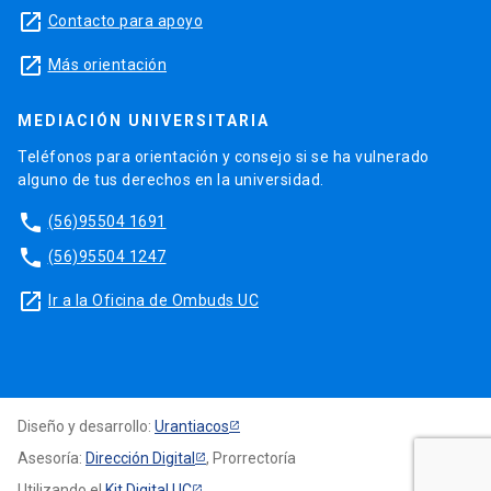
launch
Contacto para apoyo
launch
Más orientación
MEDIACIÓN UNIVERSITARIA
Teléfonos para orientación y consejo si se ha vulnerado
alguno de tus derechos en la universidad.
phone
(56)95504 1691
phone
(56)95504 1247
launch
Ir a la Oficina de Ombuds UC
Diseño y desarrollo:
Urantiacos
Asesoría:
Dirección Digital
, Prorrectoría
Utilizando el
Kit Digital UC