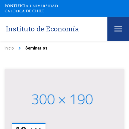
Instituto de Economía
keyboard_arrow_right
Inicio
Seminarios