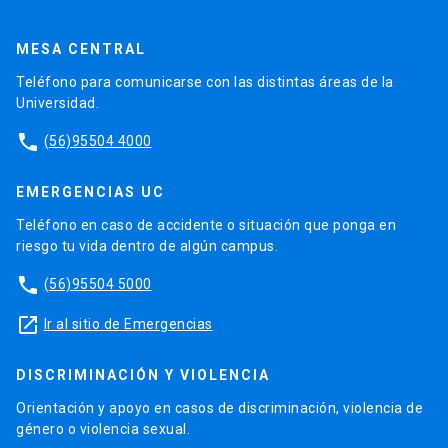
MESA CENTRAL
Teléfono para comunicarse con las distintas áreas de la
Universidad.
phone
(56)95504 4000
EMERGENCIAS UC
Teléfono en caso de accidente o situación que ponga en
riesgo tu vida dentro de algún campus.
phone
(56)95504 5000
launch
Ir al sitio de Emergencias
DISCRIMINACIÓN Y VIOLENCIA
Orientación y apoyo en casos de discriminación, violencia de
género o violencia sexual.