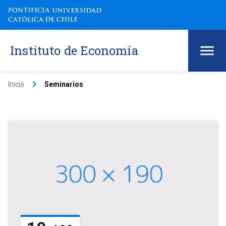
Instituto de Economía
keyboard_arrow_right
Inicio
Seminarios