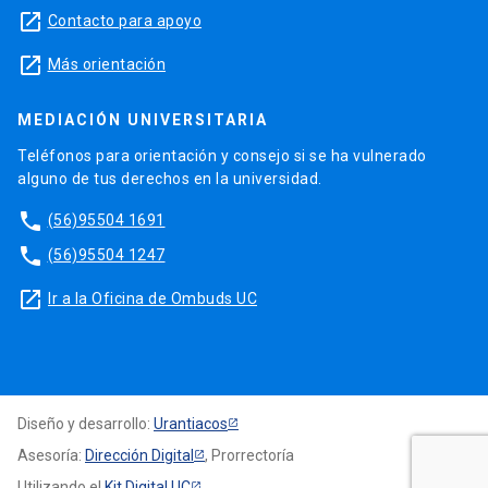
launch
Contacto para apoyo
launch
Más orientación
MEDIACIÓN UNIVERSITARIA
Teléfonos para orientación y consejo si se ha vulnerado
alguno de tus derechos en la universidad.
phone
(56)95504 1691
phone
(56)95504 1247
launch
Ir a la Oficina de Ombuds UC
Diseño y desarrollo:
Urantiacos
Asesoría:
Dirección Digital
, Prorrectoría
Utilizando el
Kit Digital UC