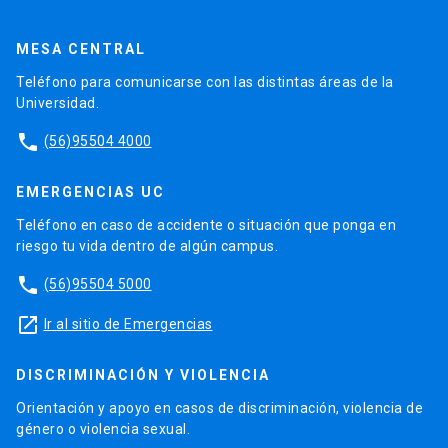
MESA CENTRAL
Teléfono para comunicarse con las distintas áreas de la
Universidad.
phone
(56)95504 4000
EMERGENCIAS UC
Teléfono en caso de accidente o situación que ponga en
riesgo tu vida dentro de algún campus.
phone
(56)95504 5000
launch
Ir al sitio de Emergencias
DISCRIMINACIÓN Y VIOLENCIA
Orientación y apoyo en casos de discriminación, violencia de
género o violencia sexual.