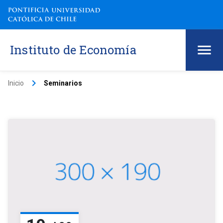
Instituto de Economía
keyboard_arrow_right
Inicio
Seminarios