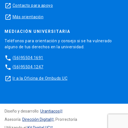
launch
Contacto para apoyo
launch
Más orientación
MEDIACIÓN UNIVERSITARIA
Teléfonos para orientación y consejo si se ha vulnerado
alguno de tus derechos en la universidad.
phone
(56)95504 1691
phone
(56)95504 1247
launch
Ir a la Oficina de Ombuds UC
Diseño y desarrollo:
Urantiacos
Asesoría:
Dirección Digital
, Prorrectoría
Utilizando el
Kit Digital UC