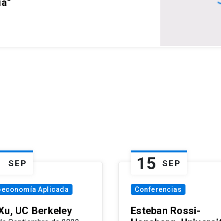
ia”
1
15
SEP
SEP
oeconomía Aplicada
Conferencias
Xu, UC Berkeley
Esteban Rossi-