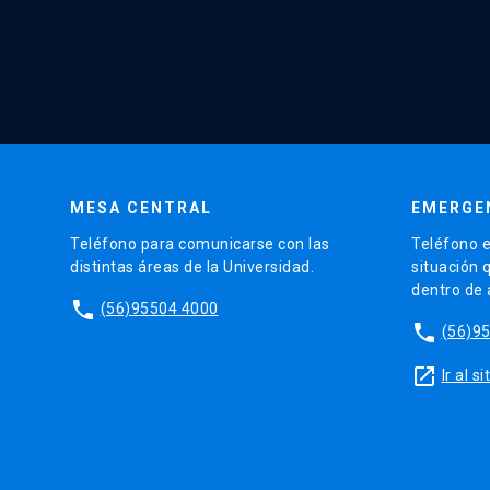
MESA CENTRAL
EMERGE
Teléfono para comunicarse con las
Teléfono e
distintas áreas de la Universidad.
situación 
dentro de
phone
(56)95504 4000
phone
(56)9
launch
Ir al 