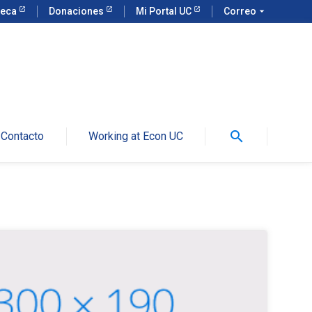
teca
Donaciones
Mi Portal UC
Correo
arrow_drop_down
search
Contacto
Working at Econ UC