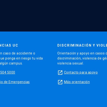
NCIAS UC
DISCRIMINACIÓN Y VIOL
n caso de accidente o
Orientación y apoyo en casos 
que ponga en riesgo tu vida
discriminación, violencia de g
 algún campus.
violencia sexual.
launch
5504 5000
Contacto para apoyo
launch
sitio de Emergencias
Más orientación