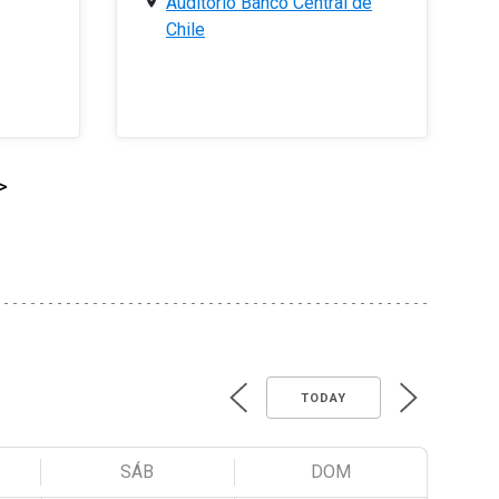
Auditorio Banco Central de
Chile
>
TODAY
SÁB
DOM