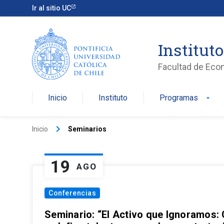
Ir al sitio UC
Institut
Facultad de Eco
Inicio
Instituto
Programas
arrow_drop_down
keyboard_arrow_right
Inicio
Seminarios
19
AGO
Conferencias
Seminario: “El Activo que Ignoramos: