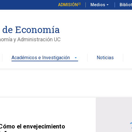
ADMISIÓN
Medios
arrow_drop_down
Biblio
o de Economía
nomía y Administración UC
Académicos e Investigación
Noticias
arrow_drop_down
 Cómo el envejecimiento