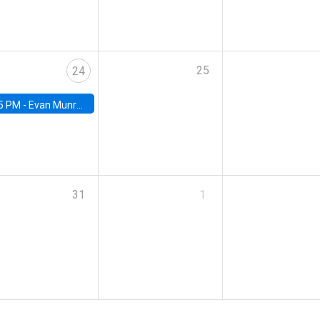
25
24
5 PM -
Evan Munro, Neyman Visiting Assistant Professor in the Department of Statistics at UC Berkeley
31
1