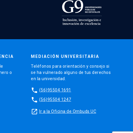
ENCIA
MEDIACIÓN UNIVERSITARIA
de
Teléfonos para orientación y consejo si
énero o
se ha vulnerado alguno de tus derechos
en la universidad.
phone
(56)95504 1691
phone
(56)95504 1247
launch
Ir a la Oficina de Ombuds UC