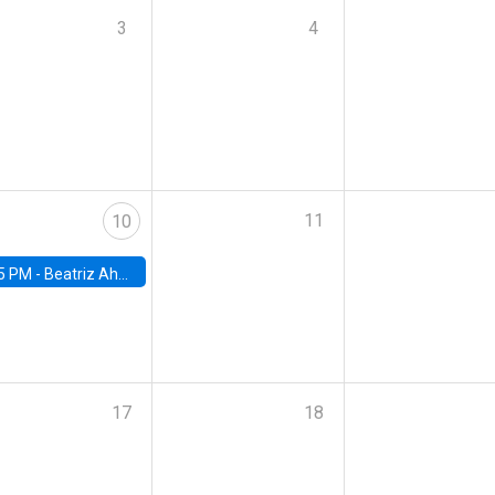
3
4
11
10
5 PM -
Beatriz Ahumada, PhD candidate, Universidad de Pittsburgh
17
18