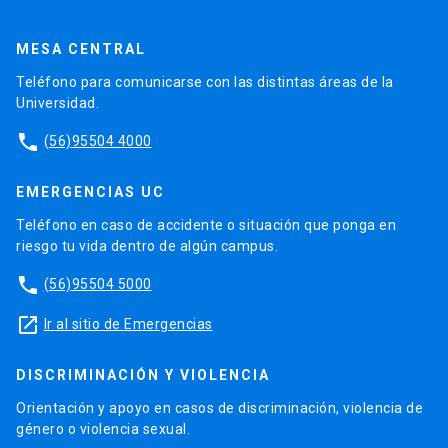
MESA CENTRAL
Teléfono para comunicarse con las distintas áreas de la
Universidad.
phone
(56)95504 4000
EMERGENCIAS UC
Teléfono en caso de accidente o situación que ponga en
riesgo tu vida dentro de algún campus.
phone
(56)95504 5000
launch
Ir al sitio de Emergencias
DISCRIMINACIÓN Y VIOLENCIA
Orientación y apoyo en casos de discriminación, violencia de
género o violencia sexual.