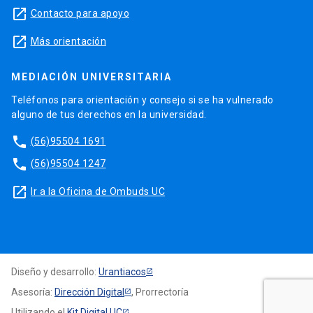
launch
Contacto para apoyo
launch
Más orientación
MEDIACIÓN UNIVERSITARIA
Teléfonos para orientación y consejo si se ha vulnerado
alguno de tus derechos en la universidad.
phone
(56)95504 1691
phone
(56)95504 1247
launch
Ir a la Oficina de Ombuds UC
Diseño y desarrollo:
Urantiacos
Asesoría:
Dirección Digital
, Prorrectoría
Utilizando el
Kit Digital UC