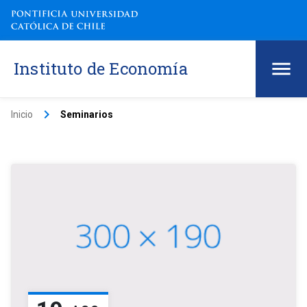
Instituto de Economía
keyboard_arrow_right
Inicio
Seminarios