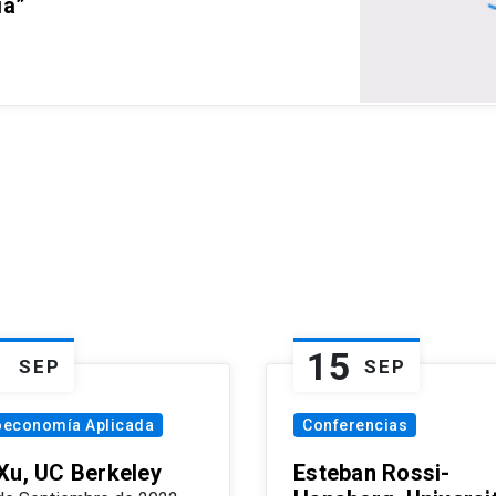
ia”
1
15
SEP
SEP
oeconomía Aplicada
Conferencias
Xu, UC Berkeley
Esteban Rossi-