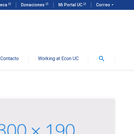
teca
Donaciones
Mi Portal UC
Correo
arrow_drop_down
search
Contacto
Working at Econ UC