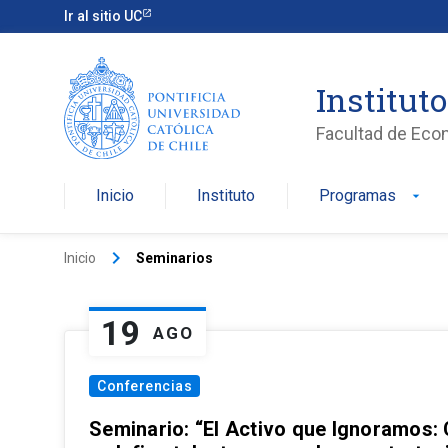
Ir al sitio UC
Institut
Facultad de Eco
Inicio
Instituto
Programas
arrow_drop_down
keyboard_arrow_right
Inicio
Seminarios
19
AGO
Conferencias
Seminario: “El Activo que Ignoramos: