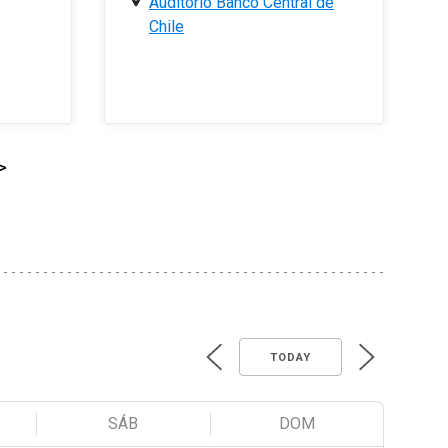
Auditorio Banco Central de
Chile
>
TODAY
SÁB
DOM