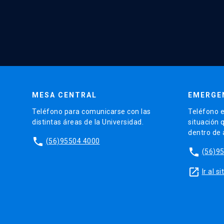
MESA CENTRAL
EMERGE
Teléfono para comunicarse con las
Teléfono e
distintas áreas de la Universidad.
situación 
dentro de
phone
(56)95504 4000
phone
(56)9
launch
Ir al 