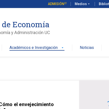
ADMISIÓN
Medios
arrow_drop_down
Biblio
o de Economía
nomía y Administración UC
Académicos e Investigación
Noticias
arrow_drop_down
 Cómo el envejecimiento