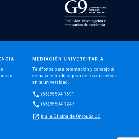
ENCIA
MEDIACIÓN UNIVERSITARIA
de
Teléfonos para orientación y consejo si
énero o
se ha vulnerado alguno de tus derechos
en la universidad.
phone
(56)95504 1691
phone
(56)95504 1247
launch
Ir a la Oficina de Ombuds UC