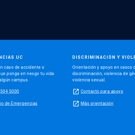
NCIAS UC
DISCRIMINACIÓN Y VIOL
n caso de accidente o
Orientación y apoyo en casos 
que ponga en riesgo tu vida
discriminación, violencia de g
 algún campus.
violencia sexual.
launch
5504 5000
Contacto para apoyo
launch
sitio de Emergencias
Más orientación