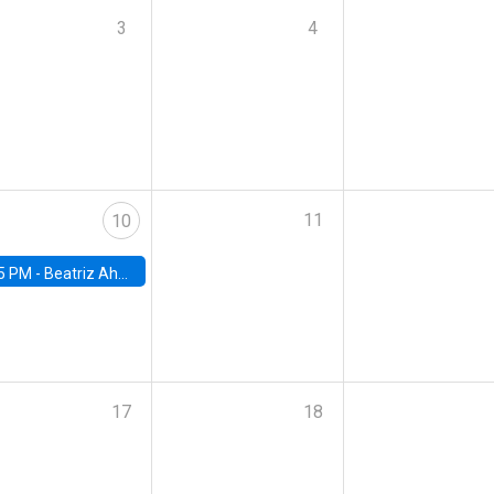
3
4
11
10
5 PM -
Beatriz Ahumada, PhD candidate, Universidad de Pittsburgh
17
18