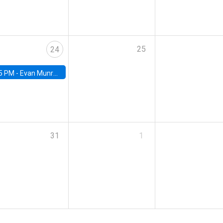
25
24
5 PM -
Evan Munro, Neyman Visiting Assistant Professor in the Department of Statistics at UC Berkeley
31
1