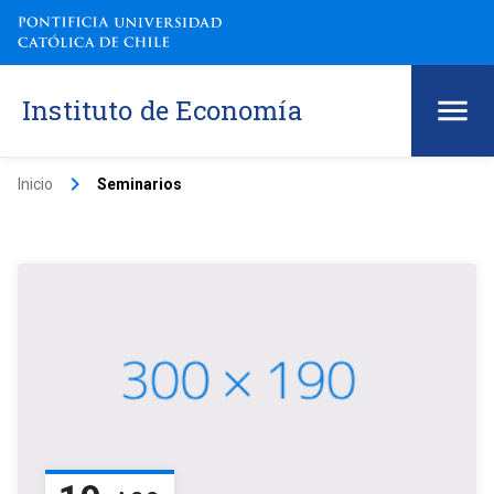
Instituto de Economía
keyboard_arrow_right
Inicio
Seminarios