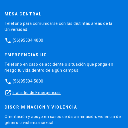
MESA CENTRAL
Teléfono para comunicarse con las distintas áreas de la
Universidad.
phone
(56)95504 4000
EMERGENCIAS UC
Teléfono en caso de accidente o situación que ponga en
riesgo tu vida dentro de algún campus.
phone
(56)95504 5000
launch
Ir al sitio de Emergencias
DISCRIMINACIÓN Y VIOLENCIA
Orientación y apoyo en casos de discriminación, violencia de
género o violencia sexual.