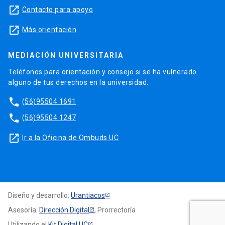
launch
Contacto para apoyo
launch
Más orientación
MEDIACIÓN UNIVERSITARIA
Teléfonos para orientación y consejo si se ha vulnerado
alguno de tus derechos en la universidad.
phone
(56)95504 1691
phone
(56)95504 1247
launch
Ir a la Oficina de Ombuds UC
Diseño y desarrollo:
Urantiacos
Asesoría:
Dirección Digital
, Prorrectoría
Utilizando el
Kit Digital UC