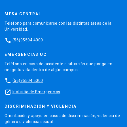
MESA CENTRAL
Teléfono para comunicarse con las distintas áreas de la
Universidad.
phone
(56)95504 4000
EMERGENCIAS UC
Teléfono en caso de accidente o situación que ponga en
riesgo tu vida dentro de algún campus.
phone
(56)95504 5000
launch
Ir al sitio de Emergencias
DISCRIMINACIÓN Y VIOLENCIA
Orientación y apoyo en casos de discriminación, violencia de
género o violencia sexual.