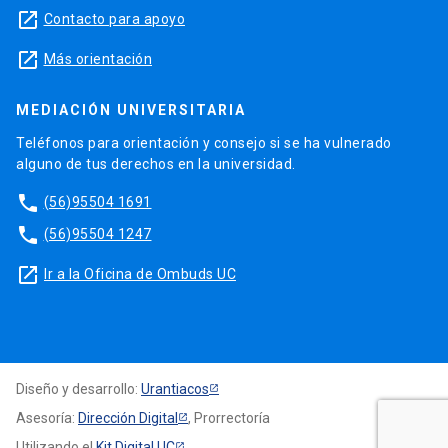
launch
Contacto para apoyo
launch
Más orientación
MEDIACIÓN UNIVERSITARIA
Teléfonos para orientación y consejo si se ha vulnerado
alguno de tus derechos en la universidad.
phone
(56)95504 1691
phone
(56)95504 1247
launch
Ir a la Oficina de Ombuds UC
Diseño y desarrollo:
Urantiacos
Asesoría:
Dirección Digital
, Prorrectoría
Utilizando el
Kit Digital UC