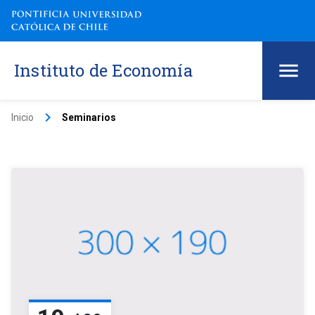
Instituto de Economía
keyboard_arrow_right
Inicio
Seminarios