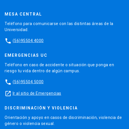
MESA CENTRAL
Teléfono para comunicarse con las distintas áreas de la
Universidad.
phone
(56)95504 4000
EMERGENCIAS UC
Teléfono en caso de accidente o situación que ponga en
riesgo tu vida dentro de algún campus.
phone
(56)95504 5000
launch
Ir al sitio de Emergencias
DISCRIMINACIÓN Y VIOLENCIA
Orientación y apoyo en casos de discriminación, violencia de
género o violencia sexual.