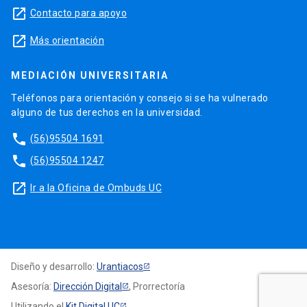
launch
Contacto para apoyo
launch
Más orientación
MEDIACIÓN UNIVERSITARIA
Teléfonos para orientación y consejo si se ha vulnerado
alguno de tus derechos en la universidad.
phone
(56)95504 1691
phone
(56)95504 1247
launch
Ir a la Oficina de Ombuds UC
Diseño y desarrollo:
Urantiacos
Asesoría:
Dirección Digital
, Prorrectoría
Utilizando el
Kit Digital UC