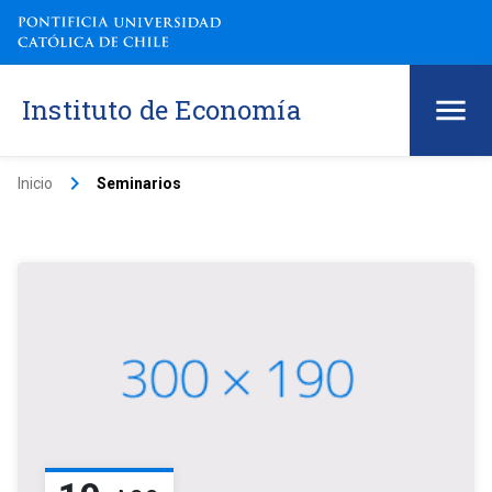
Instituto de Economía
keyboard_arrow_right
Inicio
Seminarios