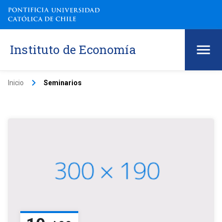
Instituto de Economía
keyboard_arrow_right
Inicio
Seminarios