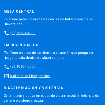
MESA CENTRAL
Teléfono para comunicarse con las distintas áreas de la
Universidad.
phone
(56)95504 4000
EMERGENCIAS UC
Teléfono en caso de accidente o situación que ponga en
riesgo tu vida dentro de algún campus.
phone
(56)95504 5000
launch
Ir al sitio de Emergencias
DISCRIMINACIÓN Y VIOLENCIA
Orientación y apoyo en casos de discriminación, violencia de
género o violencia sexual.