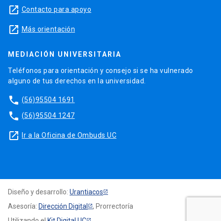
launch
Contacto para apoyo
launch
Más orientación
MEDIACIÓN UNIVERSITARIA
Teléfonos para orientación y consejo si se ha vulnerado
alguno de tus derechos en la universidad.
phone
(56)95504 1691
phone
(56)95504 1247
launch
Ir a la Oficina de Ombuds UC
Diseño y desarrollo:
Urantiacos
Asesoría:
Dirección Digital
, Prorrectoría
Utilizando el
Kit Digital UC