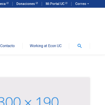
teca
Donaciones
Mi Portal UC
Correo
arrow_drop_down
search
Contacto
Working at Econ UC