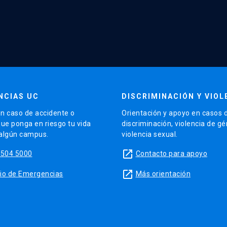
NCIAS UC
DISCRIMINACIÓN Y VIOL
n caso de accidente o
Orientación y apoyo en casos 
que ponga en riesgo tu vida
discriminación, violencia de g
 algún campus.
violencia sexual.
launch
5504 5000
Contacto para apoyo
launch
sitio de Emergencias
Más orientación