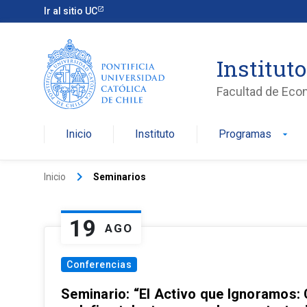
Ir al sitio UC
Institut
Facultad de Eco
Inicio
Instituto
Programas
arrow_drop_down
keyboard_arrow_right
Inicio
Seminarios
19
AGO
Conferencias
Seminario: “El Activo que Ignoramos: