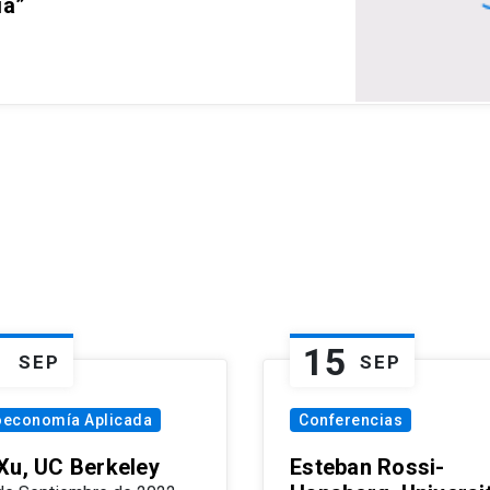
ia”
1
15
SEP
SEP
oeconomía Aplicada
Conferencias
Xu, UC Berkeley
Esteban Rossi-