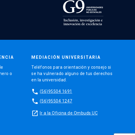
ENCIA
MEDIACIÓN UNIVERSITARIA
de
Teléfonos para orientación y consejo si
énero o
se ha vulnerado alguno de tus derechos
en la universidad.
phone
(56)95504 1691
phone
(56)95504 1247
launch
Ir a la Oficina de Ombuds UC