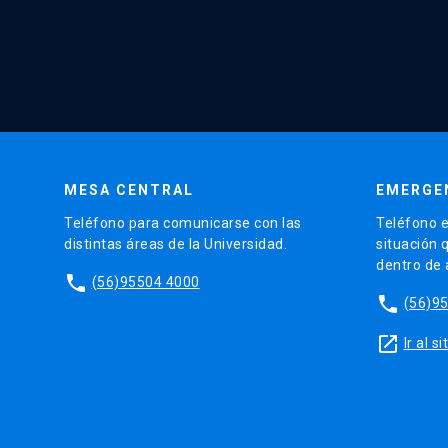
MESA CENTRAL
EMERGE
Teléfono para comunicarse con las
Teléfono e
distintas áreas de la Universidad.
situación 
dentro de
phone
(56)95504 4000
phone
(56)9
launch
Ir al 