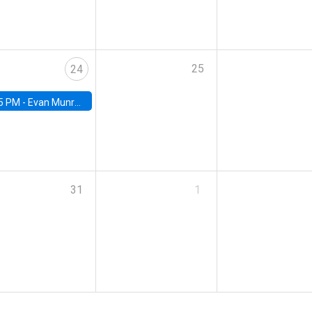
25
24
5 PM -
Evan Munro, Neyman Visiting Assistant Professor in the Department of Statistics at UC Berkeley
31
1