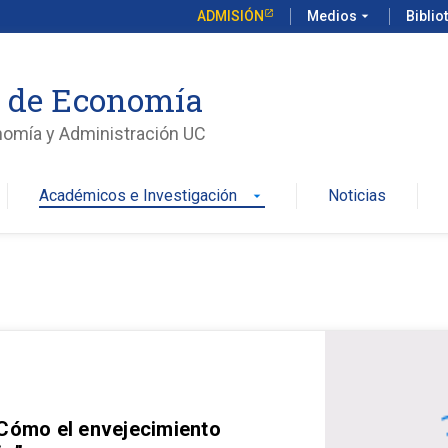
ADMISIÓN
Medios
arrow_drop_down
Biblio
o de Economía
nomía y Administración UC
Académicos e Investigación
Noticias
arrow_drop_down
 Cómo el envejecimiento