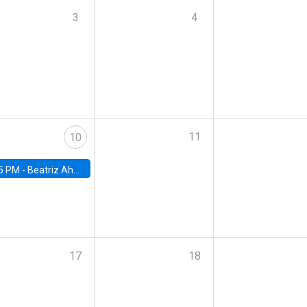
3
4
11
10
5 PM -
Beatriz Ahumada, PhD candidate, Universidad de Pittsburgh
17
18