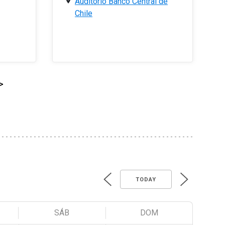
Auditorio Banco Central de
Chile
>
TODAY
SÁB
DOM