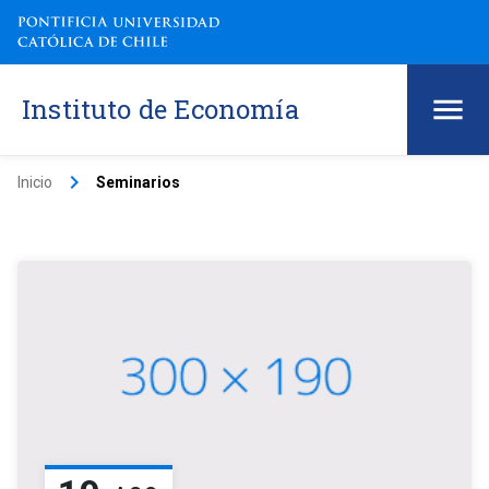
Instituto de Economía
keyboard_arrow_right
Inicio
Seminarios