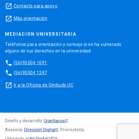
launch
Contacto para apoyo
launch
Más orientación
MEDIACIÓN UNIVERSITARIA
Teléfonos para orientación y consejo si se ha vulnerado
alguno de tus derechos en la universidad.
phone
(56)95504 1691
phone
(56)95504 1247
launch
Ir a la Oficina de Ombuds UC
Diseño y desarrollo:
Urantiacos
Asesoría:
Dirección Digital
, Prorrectoría
Utilizando el
Kit Digital UC