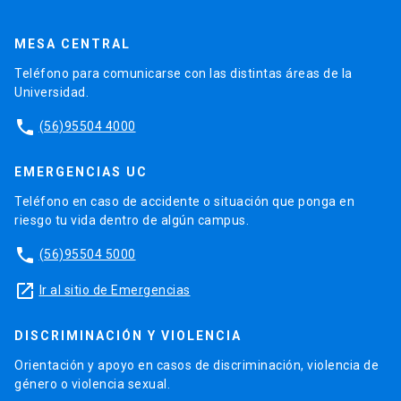
MESA CENTRAL
Teléfono para comunicarse con las distintas áreas de la
Universidad.
phone
(56)95504 4000
EMERGENCIAS UC
Teléfono en caso de accidente o situación que ponga en
riesgo tu vida dentro de algún campus.
phone
(56)95504 5000
launch
Ir al sitio de Emergencias
DISCRIMINACIÓN Y VIOLENCIA
Orientación y apoyo en casos de discriminación, violencia de
género o violencia sexual.