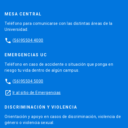
MESA CENTRAL
Teléfono para comunicarse con las distintas áreas de la
Universidad.
phone
(56)95504 4000
EMERGENCIAS UC
Teléfono en caso de accidente o situación que ponga en
riesgo tu vida dentro de algún campus.
phone
(56)95504 5000
launch
Ir al sitio de Emergencias
DISCRIMINACIÓN Y VIOLENCIA
Orientación y apoyo en casos de discriminación, violencia de
género o violencia sexual.