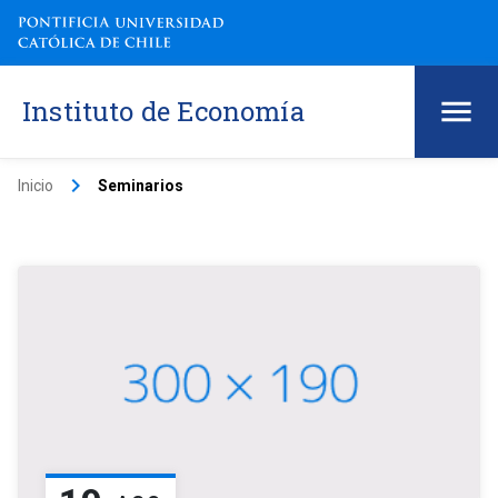
Instituto de Economía
keyboard_arrow_right
Inicio
Seminarios