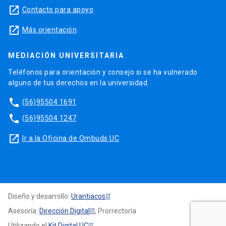
launch
Contacto para apoyo
launch
Más orientación
MEDIACIÓN UNIVERSITARIA
Teléfonos para orientación y consejo si se ha vulnerado
alguno de tus derechos en la universidad.
phone
(56)95504 1691
phone
(56)95504 1247
launch
Ir a la Oficina de Ombuds UC
Diseño y desarrollo:
Urantiacos
Asesoría:
Dirección Digital
, Prorrectoría
Utilizando el
Kit Digital UC