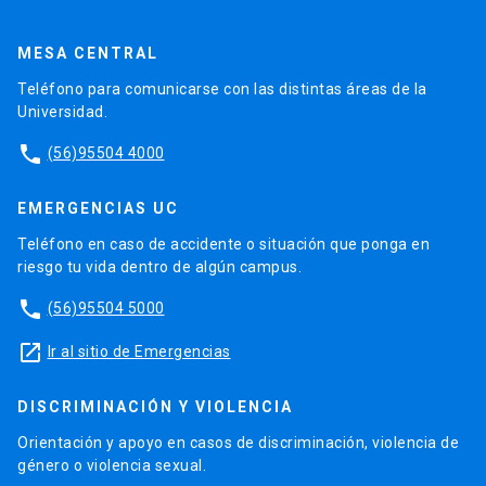
MESA CENTRAL
Teléfono para comunicarse con las distintas áreas de la
Universidad.
phone
(56)95504 4000
EMERGENCIAS UC
Teléfono en caso de accidente o situación que ponga en
riesgo tu vida dentro de algún campus.
phone
(56)95504 5000
launch
Ir al sitio de Emergencias
DISCRIMINACIÓN Y VIOLENCIA
Orientación y apoyo en casos de discriminación, violencia de
género o violencia sexual.