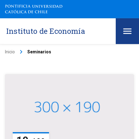
Instituto de Economía
keyboard_arrow_right
Inicio
Seminarios