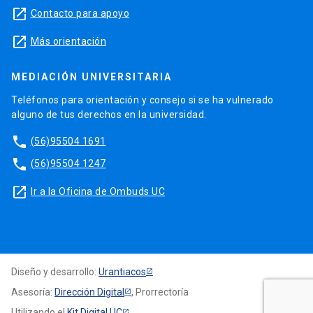
launch
Contacto para apoyo
launch
Más orientación
MEDIACIÓN UNIVERSITARIA
Teléfonos para orientación y consejo si se ha vulnerado
alguno de tus derechos en la universidad.
phone
(56)95504 1691
phone
(56)95504 1247
launch
Ir a la Oficina de Ombuds UC
Diseño y desarrollo:
Urantiacos
Asesoría:
Dirección Digital
, Prorrectoría
Utilizando el
Kit Digital UC