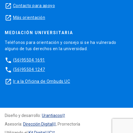
launch
Contacto para apoyo
launch
Más orientación
MEDIACIÓN UNIVERSITARIA
Teléfonos para orientación y consejo si se ha vulnerado
alguno de tus derechos en la universidad.
phone
(56)95504 1691
phone
(56)95504 1247
launch
Ir a la Oficina de Ombuds UC
Diseño y desarrollo:
Urantiacos
Asesoría:
Dirección Digital
, Prorrectoría
Utilizando el
Kit Digital UC