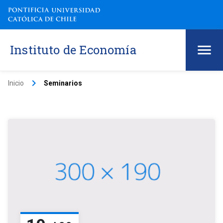
Instituto de Economía
keyboard_arrow_right
Inicio
Seminarios