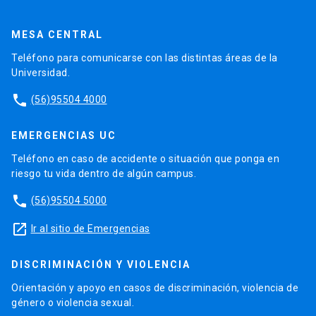
MESA CENTRAL
Teléfono para comunicarse con las distintas áreas de la
Universidad.
phone
(56)95504 4000
EMERGENCIAS UC
Teléfono en caso de accidente o situación que ponga en
riesgo tu vida dentro de algún campus.
phone
(56)95504 5000
launch
Ir al sitio de Emergencias
DISCRIMINACIÓN Y VIOLENCIA
Orientación y apoyo en casos de discriminación, violencia de
género o violencia sexual.