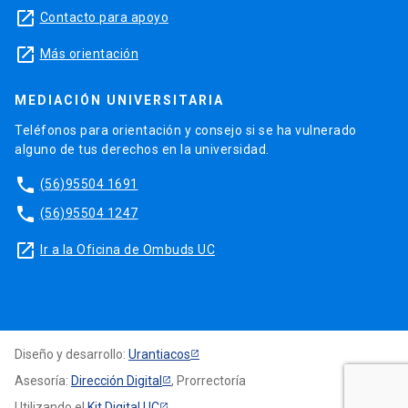
launch
Contacto para apoyo
launch
Más orientación
MEDIACIÓN UNIVERSITARIA
Teléfonos para orientación y consejo si se ha vulnerado
alguno de tus derechos en la universidad.
phone
(56)95504 1691
phone
(56)95504 1247
launch
Ir a la Oficina de Ombuds UC
Diseño y desarrollo:
Urantiacos
Asesoría:
Dirección Digital
, Prorrectoría
Utilizando el
Kit Digital UC