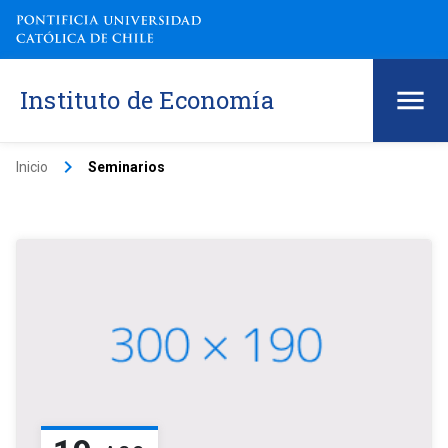
Instituto de Economía
keyboard_arrow_right
Inicio
Seminarios