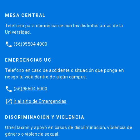
MESA CENTRAL
Teléfono para comunicarse con las distintas áreas de la
Universidad.
phone
(56)95504 4000
EMERGENCIAS UC
Teléfono en caso de accidente o situación que ponga en
riesgo tu vida dentro de algún campus.
phone
(56)95504 5000
launch
Ir al sitio de Emergencias
DISCRIMINACIÓN Y VIOLENCIA
Orientación y apoyo en casos de discriminación, violencia de
género o violencia sexual.