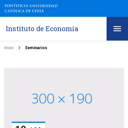
Instituto de Economía
keyboard_arrow_right
Inicio
Seminarios