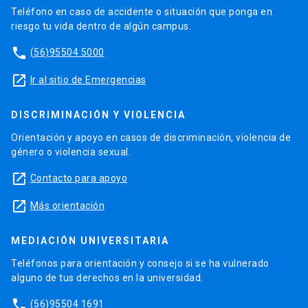
Teléfono en caso de accidente o situación que ponga en
riesgo tu vida dentro de algún campus.
phone
(56)95504 5000
launch
Ir al sitio de Emergencias
DISCRIMINACIÓN Y VIOLENCIA
Orientación y apoyo en casos de discriminación, violencia de
género o violencia sexual.
launch
Contacto para apoyo
launch
Más orientación
MEDIACIÓN UNIVERSITARIA
Teléfonos para orientación y consejo si se ha vulnerado
alguno de tus derechos en la universidad.
phone
(56)95504 1691