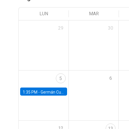
LUN
MAR
29
30
6
5
1:35 PM -
Germán Cubas, University of Houston
12
13