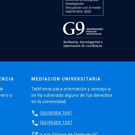
ENCIA
MEDIACIÓN UNIVERSITARIA
de
Teléfonos para orientación y consejo si
énero o
se ha vulnerado alguno de tus derechos
en la universidad.
phone
(56)95504 1691
phone
(56)95504 1247
launch
Ir a la Oficina de Ombuds UC