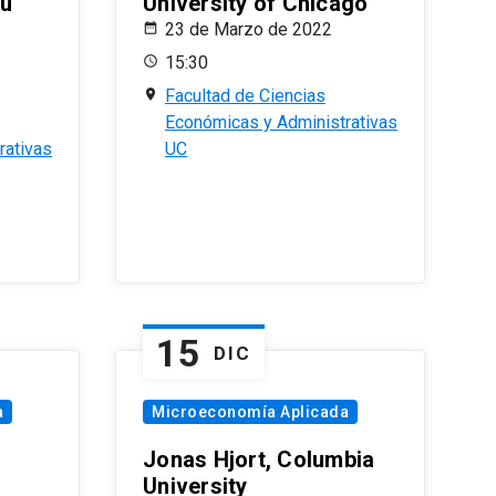
eu
University of Chicago
23 de Marzo de 2022
15:30
Facultad de Ciencias
Económicas y Administrativas
rativas
UC
15
DIC
a
Microeconomía Aplicada
Jonas Hjort, Columbia
University