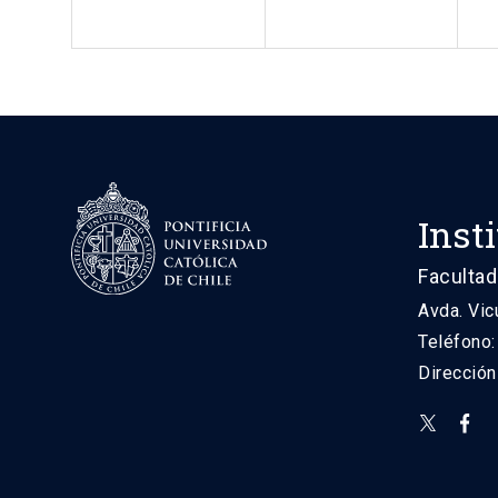
Inst
Facultad
Avda. Vic
Teléfono
Direcció