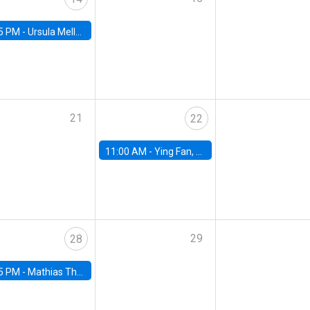
5 PM -
Ursula Mello, Insper - Institute of Education and Research
21
22
11:00 AM -
Ying Fan, University of Michigan
29
28
5 PM -
Mathias Thoenig, University of Lausanne