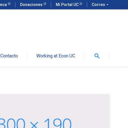
teca
Donaciones
Mi Portal UC
Correo
arrow_drop_down
search
Contacto
Working at Econ UC