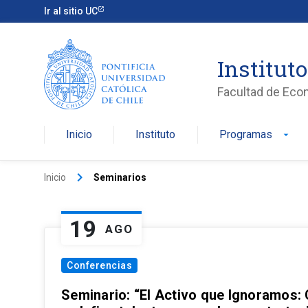
Ir al sitio UC
Institut
Facultad de Eco
Inicio
Instituto
Programas
arrow_drop_down
keyboard_arrow_right
Inicio
Seminarios
19
AGO
Conferencias
Seminario: “El Activo que Ignoramos: