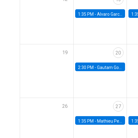
1:35 PM -
Alvaro Garcia-Marin, Universidad de Los Andes
1:3
19
20
2:30 PM -
Gautam Gowrisankaran, Columbia University
26
27
1:35 PM -
Mathieu Pedemonte, IDB
1:3