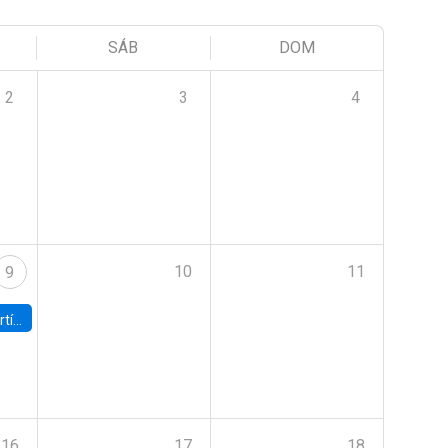
SÁB
DOM
2
3
4
10
11
9
onomía UC
16
17
18