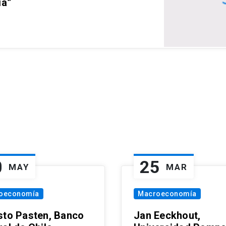
ia”
0
25
MAY
MAR
oeconomía
Macroeconomía
sto Pasten, Banco
Jan Eeckhout,