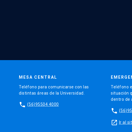
MESA CENTRAL
EMERGE
Teléfono para comunicarse con las
Teléfono e
distintas áreas de la Universidad.
situación 
dentro de
phone
(56)95504 4000
phone
(56)9
launch
Ir al 