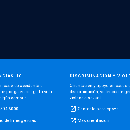
NCIAS UC
DISCRIMINACIÓN Y VIOL
n caso de accidente o
Orientación y apoyo en casos 
que ponga en riesgo tu vida
discriminación, violencia de g
 algún campus.
violencia sexual.
launch
5504 5000
Contacto para apoyo
launch
sitio de Emergencias
Más orientación