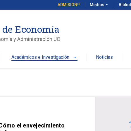
ADMISIÓN
Medios
arrow_drop_down
Biblio
o de Economía
nomía y Administración UC
Académicos e Investigación
Noticias
arrow_drop_down
 Cómo el envejecimiento