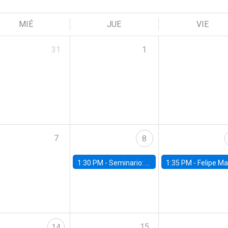
MIÉ
JUE
VIE
31
1
7
8
1:30 PM -
Seminario: “Recuperando la humanidad para progresar en la era de la IA»
1:35 PM -
Felipe Martínez, alumno Doctorado en Ec
15
14