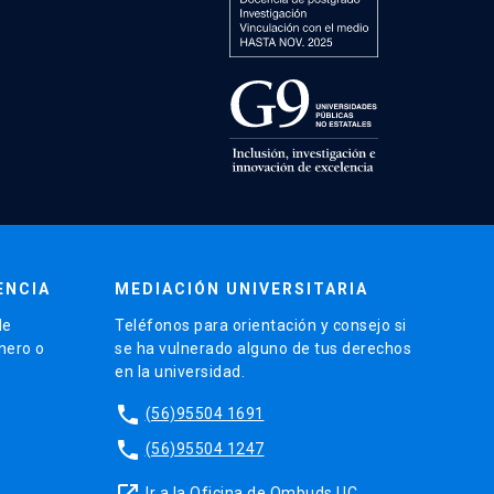
ENCIA
MEDIACIÓN UNIVERSITARIA
de
Teléfonos para orientación y consejo si
énero o
se ha vulnerado alguno de tus derechos
en la universidad.
phone
(56)95504 1691
phone
(56)95504 1247
launch
Ir a la Oficina de Ombuds UC