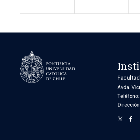
Inst
Facultad
Avda. Vic
Teléfono
Direcció