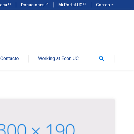
teca
Donaciones
Mi Portal UC
Correo
arrow_drop_down
search
Contacto
Working at Econ UC