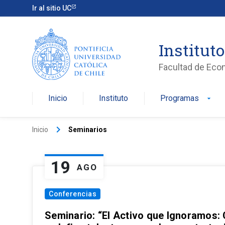
Ir al sitio UC
Institut
Facultad de Eco
Inicio
Instituto
Programas
arrow_drop_down
keyboard_arrow_right
Inicio
Seminarios
19
AGO
Conferencias
Seminario: “El Activo que Ignoramos: