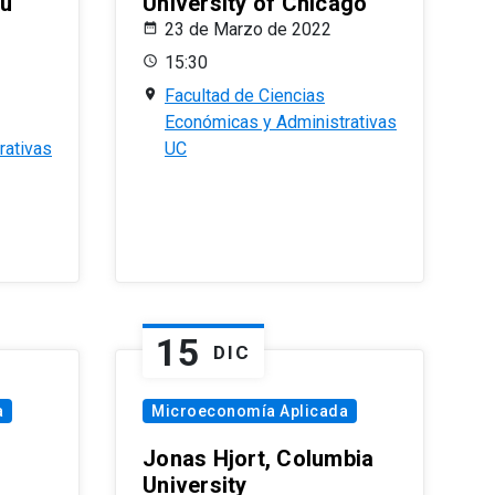
eu
University of Chicago
23 de Marzo de 2022
15:30
Facultad de Ciencias
Económicas y Administrativas
rativas
UC
15
DIC
a
Microeconomía Aplicada
Jonas Hjort, Columbia
University