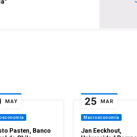
ia”
0
25
MAY
MAR
oeconomía
Macroeconomía
sto Pasten, Banco
Jan Eeckhout,