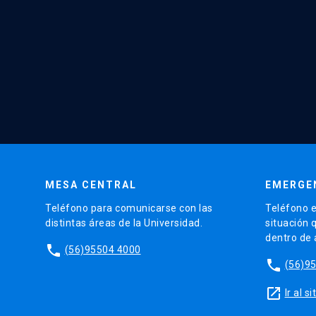
MESA CENTRAL
EMERGE
Teléfono para comunicarse con las
Teléfono e
distintas áreas de la Universidad.
situación 
dentro de
phone
(56)95504 4000
phone
(56)9
launch
Ir al 