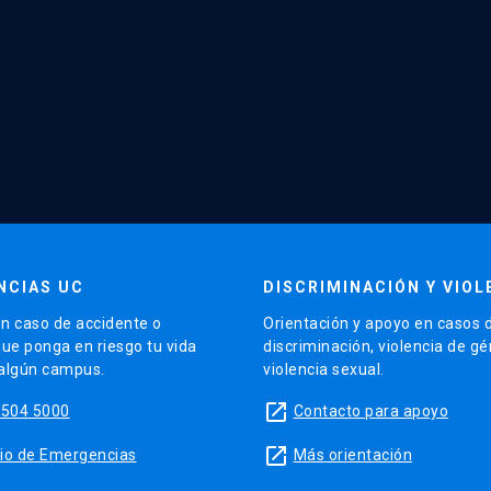
NCIAS UC
DISCRIMINACIÓN Y VIOL
n caso de accidente o
Orientación y apoyo en casos 
que ponga en riesgo tu vida
discriminación, violencia de g
 algún campus.
violencia sexual.
launch
5504 5000
Contacto para apoyo
launch
sitio de Emergencias
Más orientación