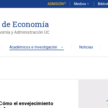
ADMISIÓN
Medios
arrow_drop_down
Biblio
o de Economía
nomía y Administración UC
Académicos e Investigación
Noticias
arrow_drop_down
 Cómo el envejecimiento