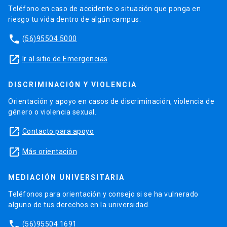
Teléfono en caso de accidente o situación que ponga en
riesgo tu vida dentro de algún campus.
phone
(56)95504 5000
launch
Ir al sitio de Emergencias
DISCRIMINACIÓN Y VIOLENCIA
Orientación y apoyo en casos de discriminación, violencia de
género o violencia sexual.
launch
Contacto para apoyo
launch
Más orientación
MEDIACIÓN UNIVERSITARIA
Teléfonos para orientación y consejo si se ha vulnerado
alguno de tus derechos en la universidad.
phone
(56)95504 1691