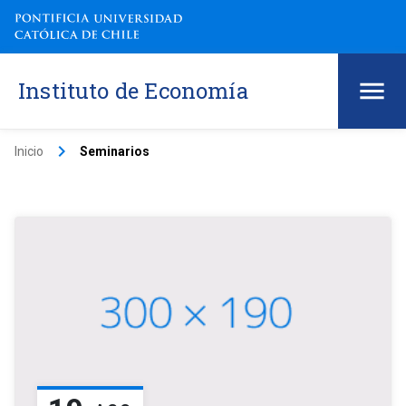
Instituto de Economía
keyboard_arrow_right
Inicio
Seminarios