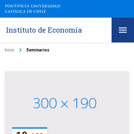
Instituto de Economía
keyboard_arrow_right
Inicio
Seminarios