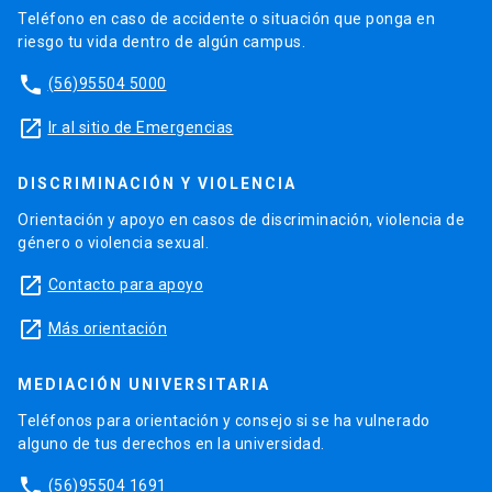
Teléfono en caso de accidente o situación que ponga en
riesgo tu vida dentro de algún campus.
phone
(56)95504 5000
launch
Ir al sitio de Emergencias
DISCRIMINACIÓN Y VIOLENCIA
Orientación y apoyo en casos de discriminación, violencia de
género o violencia sexual.
launch
Contacto para apoyo
launch
Más orientación
MEDIACIÓN UNIVERSITARIA
Teléfonos para orientación y consejo si se ha vulnerado
alguno de tus derechos en la universidad.
phone
(56)95504 1691