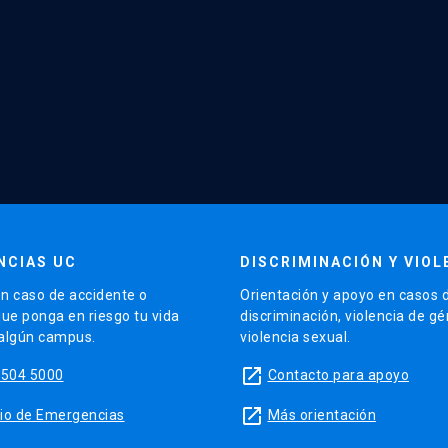
NCIAS UC
DISCRIMINACIÓN Y VIOL
n caso de accidente o
Orientación y apoyo en casos 
que ponga en riesgo tu vida
discriminación, violencia de g
 algún campus.
violencia sexual.
launch
5504 5000
Contacto para apoyo
launch
sitio de Emergencias
Más orientación