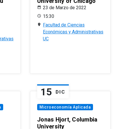
eu
University of Chicago
23 de Marzo de 2022
15:30
Facultad de Ciencias
Económicas y Administrativas
rativas
UC
15
DIC
a
Microeconomía Aplicada
Jonas Hjort, Columbia
University