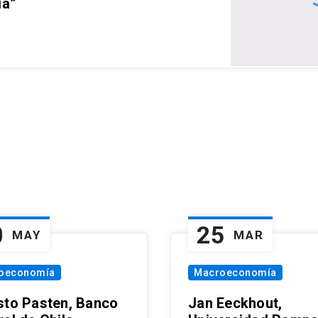
ia”
0
25
MAY
MAR
oeconomía
Macroeconomía
sto Pasten, Banco
Jan Eeckhout,