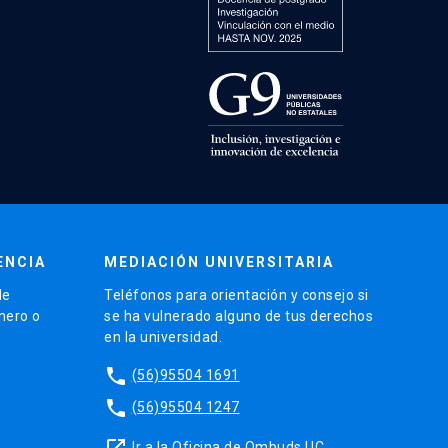
ENCIA
MEDIACIÓN UNIVERSITARIA
de
Teléfonos para orientación y consejo si
énero o
se ha vulnerado alguno de tus derechos
en la universidad.
phone
(56)95504 1691
phone
(56)95504 1247
launch
Ir a la Oficina de Ombuds UC