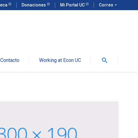
teca
Donaciones
Mi Portal UC
Correo
arrow_drop_down
search
Contacto
Working at Econ UC