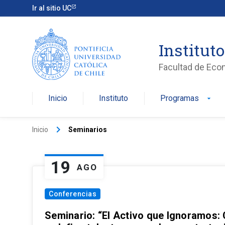
Ir al sitio UC
Institut
Facultad de Eco
Inicio
Instituto
Programas
arrow_drop_down
keyboard_arrow_right
Inicio
Seminarios
19
AGO
Conferencias
Seminario: “El Activo que Ignoramos: