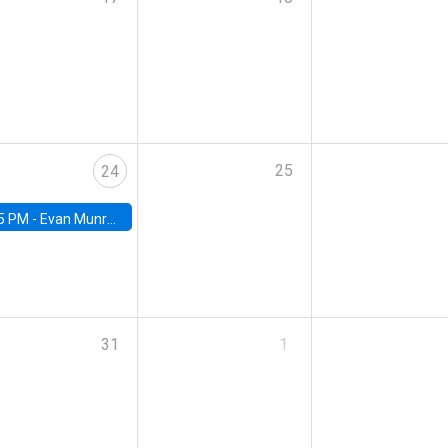
25
24
5 PM -
Evan Munro, Neyman Visiting Assistant Professor in the Department of Statistics at UC Berkeley
31
1