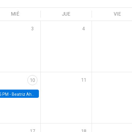
MIÉ
JUE
VIE
3
4
11
10
5 PM -
Beatriz Ahumada, PhD candidate, Universidad de Pittsburgh
17
18