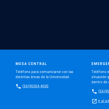
MESA CENTRAL
EMERGE
Teléfono para comunicarse con las
Teléfono e
distintas áreas de la Universidad.
situación 
dentro de
phone
(56)95504 4000
phone
(56)9
launch
Ir al 