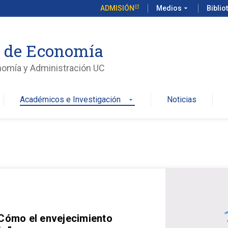
ADMISIÓN
Medios
arrow_drop_down
Biblio
o de Economía
nomía y Administración UC
Académicos e Investigación
Noticias
arrow_drop_down
 Cómo el envejecimiento