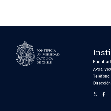
Inst
Facultad
Avda. Vic
Teléfono
Direcció