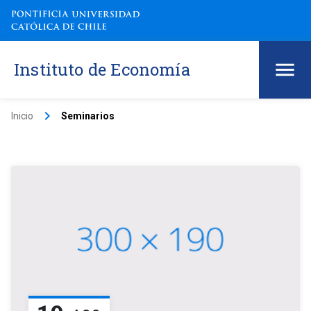
Instituto de Economía
keyboard_arrow_right
Inicio
Seminarios