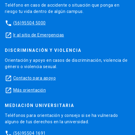
Teléfono en caso de accidente o situación que ponga en
riesgo tu vida dentro de algún campus.
phone
(56)95504 5000
launch
Ir al sitio de Emergencias
DISCRIMINACIÓN Y VIOLENCIA
Orientación y apoyo en casos de discriminación, violencia de
género o violencia sexual.
launch
Contacto para apoyo
launch
Más orientación
MEDIACIÓN UNIVERSITARIA
Teléfonos para orientación y consejo si se ha vulnerado
alguno de tus derechos en la universidad.
phone
(56)95504 1691