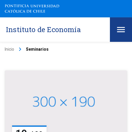
Instituto de Economía
keyboard_arrow_right
Inicio
Seminarios