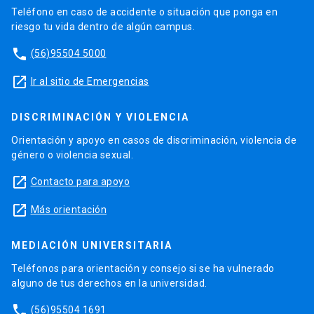
Teléfono en caso de accidente o situación que ponga en
riesgo tu vida dentro de algún campus.
phone
(56)95504 5000
launch
Ir al sitio de Emergencias
DISCRIMINACIÓN Y VIOLENCIA
Orientación y apoyo en casos de discriminación, violencia de
género o violencia sexual.
launch
Contacto para apoyo
launch
Más orientación
MEDIACIÓN UNIVERSITARIA
Teléfonos para orientación y consejo si se ha vulnerado
alguno de tus derechos en la universidad.
phone
(56)95504 1691