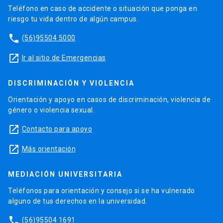
Teléfono en caso de accidente o situación que ponga en
riesgo tu vida dentro de algún campus.
phone
(56)95504 5000
launch
Ir al sitio de Emergencias
DISCRIMINACIÓN Y VIOLENCIA
Orientación y apoyo en casos de discriminación, violencia de
género o violencia sexual.
launch
Contacto para apoyo
launch
Más orientación
MEDIACIÓN UNIVERSITARIA
Teléfonos para orientación y consejo si se ha vulnerado
alguno de tus derechos en la universidad.
phone
(56)95504 1691