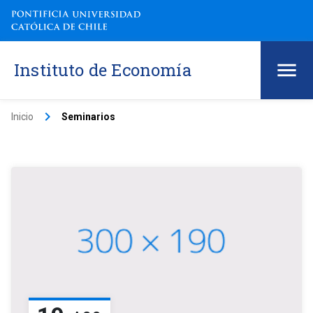
Instituto de Economía
keyboard_arrow_right
Inicio
Seminarios