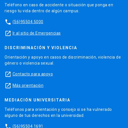
Teléfono en caso de accidente o situación que ponga en
riesgo tu vida dentro de algún campus.
phone
(56)95504 5000
launch
Ir al sitio de Emergencias
DISCRIMINACIÓN Y VIOLENCIA
Orientación y apoyo en casos de discriminación, violencia de
género o violencia sexual.
launch
Contacto para apoyo
launch
Más orientación
MEDIACIÓN UNIVERSITARIA
Teléfonos para orientación y consejo si se ha vulnerado
alguno de tus derechos en la universidad.
phone
(56)95504 1691