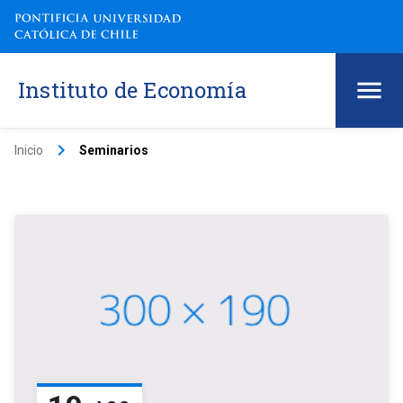
Instituto de Economía
keyboard_arrow_right
Inicio
Seminarios