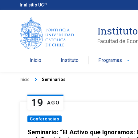
Ir al sitio UC
Institut
Facultad de Eco
Inicio
Instituto
Programas
arrow_drop_down
keyboard_arrow_right
Inicio
Seminarios
19
AGO
Conferencias
Seminario: “El Activo que Ignoramos: