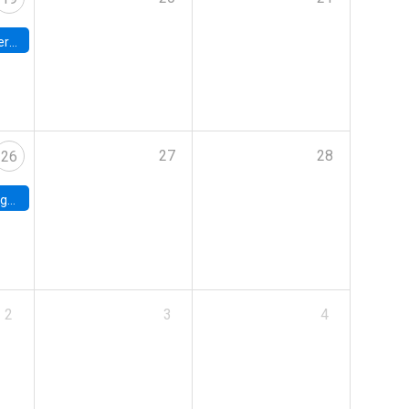
umbia
27
28
26
uke
2
3
4