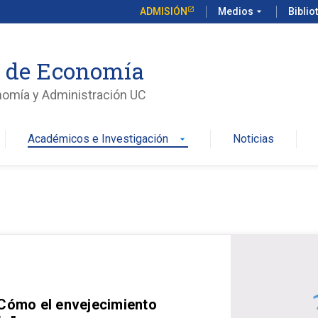
ADMISIÓN
Medios
arrow_drop_down
Biblio
o de Economía
nomía y Administración UC
Académicos e Investigación
Noticias
arrow_drop_down
 Cómo el envejecimiento