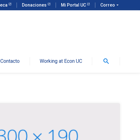
teca
Donaciones
Mi Portal UC
Correo
arrow_drop_down
search
Contacto
Working at Econ UC