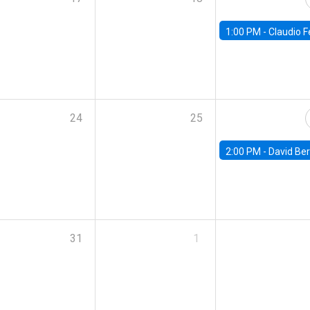
1:00 PM -
Claudio Ferraz, British Col
24
25
2:00 PM -
David Berger, D
31
1