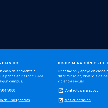
NCIAS UC
DISCRIMINACIÓN Y VIOL
n caso de accidente o
Orientación y apoyo en casos 
que ponga en riesgo tu vida
discriminación, violencia de g
 algún campus.
violencia sexual.
launch
5504 5000
Contacto para apoyo
launch
sitio de Emergencias
Más orientación