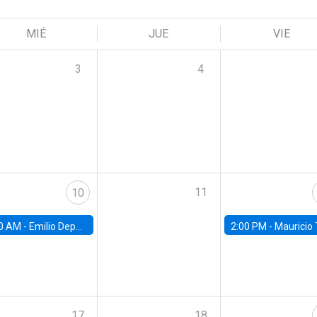
MIÉ
JUE
VIE
3
4
11
10
0 AM -
Emilio Depetris-Chauvín, Universidad Católica
2:00 PM -
Mauricio Tejada,
17
18