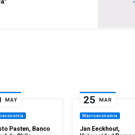
ia”
0
25
MAY
MAR
oeconomía
Macroeconomía
sto Pasten, Banco
Jan Eeckhout,