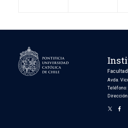
Inst
Facultad
Avda. Vic
Teléfono
Direcció