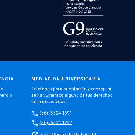
ENCIA
MEDIACIÓN UNIVERSITARIA
de
Teléfonos para orientación y consejo si
énero o
se ha vulnerado alguno de tus derechos
en la universidad.
phone
(56)95504 1691
phone
(56)95504 1247
launch
Ir a la Oficina de Ombuds UC