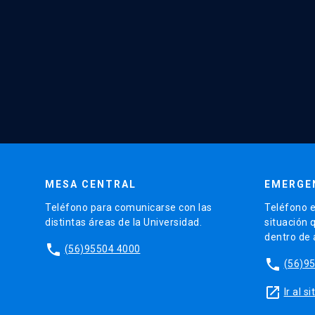
MESA CENTRAL
EMERGE
Teléfono para comunicarse con las
Teléfono e
distintas áreas de la Universidad.
situación 
dentro de
phone
(56)95504 4000
phone
(56)9
launch
Ir al 