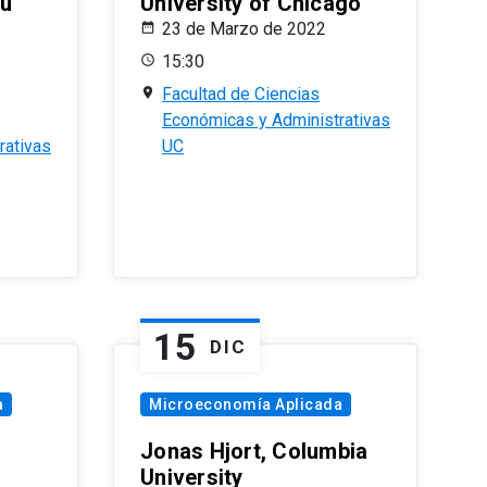
eu
University of Chicago
23 de Marzo de 2022
15:30
Facultad de Ciencias
Económicas y Administrativas
rativas
UC
15
DIC
a
Microeconomía Aplicada
Jonas Hjort, Columbia
University