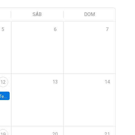
SÁB
DOM
5
6
7
13
14
12
 UDP
20
21
19