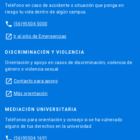
Teléfono en caso de accidente o situación que ponga en
riesgo tu vida dentro de algún campus.
phone
(56)95504 5000
launch
Ir al sitio de Emergencias
DISCRIMINACIÓN Y VIOLENCIA
Orientación y apoyo en casos de discriminación, violencia de
género o violencia sexual.
launch
Contacto para apoyo
launch
Más orientación
MEDIACIÓN UNIVERSITARIA
Teléfonos para orientación y consejo si se ha vulnerado
alguno de tus derechos en la universidad.
phone
(56)95504 1691