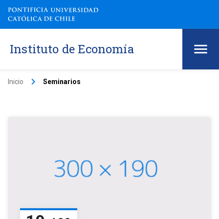
Instituto de Economía
keyboard_arrow_right
Inicio
Seminarios