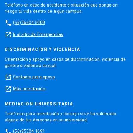
Teléfono en caso de accidente o situación que ponga en
riesgo tu vida dentro de algún campus.
phone
(56)95504 5000
launch
Ir al sitio de Emergencias
DISCRIMINACIÓN Y VIOLENCIA
Orientación y apoyo en casos de discriminación, violencia de
género o violencia sexual.
launch
Contacto para apoyo
launch
Más orientación
MEDIACIÓN UNIVERSITARIA
Teléfonos para orientación y consejo si se ha vulnerado
alguno de tus derechos en la universidad.
phone
(56)95504 1691