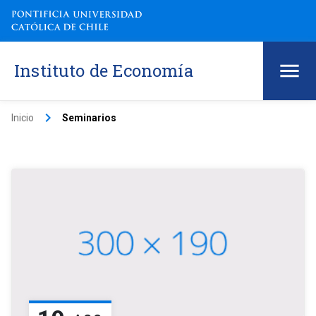
Instituto de Economía
keyboard_arrow_right
Inicio
Seminarios