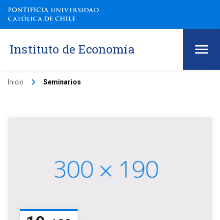
Instituto de Economía
keyboard_arrow_right
Inicio
Seminarios