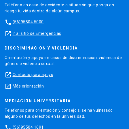
Teléfono en caso de accidente o situación que ponga en
riesgo tu vida dentro de algún campus.
phone
(56)95504 5000
launch
Ir al sitio de Emergencias
DISCRIMINACIÓN Y VIOLENCIA
Orientación y apoyo en casos de discriminación, violencia de
género o violencia sexual.
launch
Contacto para apoyo
launch
Más orientación
MEDIACIÓN UNIVERSITARIA
Teléfonos para orientación y consejo si se ha vulnerado
alguno de tus derechos en la universidad.
phone
(56)95504 1691