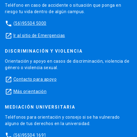
Teléfono en caso de accidente o situación que ponga en
riesgo tu vida dentro de algún campus.
phone
(56)95504 5000
launch
Ir al sitio de Emergencias
DISCRIMINACIÓN Y VIOLENCIA
Orientación y apoyo en casos de discriminación, violencia de
género o violencia sexual.
launch
Contacto para apoyo
launch
Más orientación
MEDIACIÓN UNIVERSITARIA
Teléfonos para orientación y consejo si se ha vulnerado
alguno de tus derechos en la universidad.
phone
(56)95504 1691