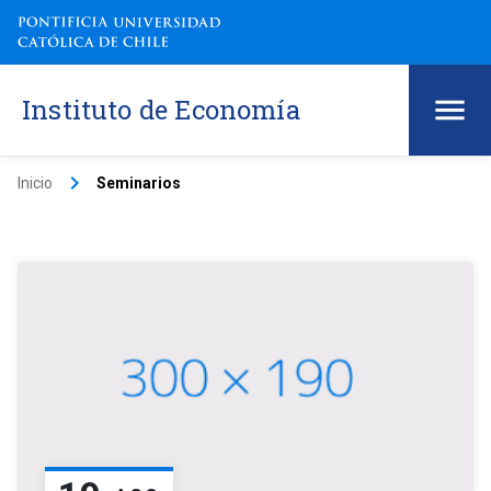
Instituto de Economía
keyboard_arrow_right
Inicio
Seminarios