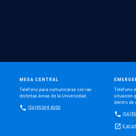
MESA CENTRAL
EMERGE
Teléfono para comunicarse con las
Teléfono e
distintas áreas de la Universidad.
situación 
dentro de
phone
(56)95504 4000
phone
(56)9
launch
Ir al 