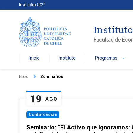
Ir al sitio UC
Institut
Facultad de Eco
Inicio
Instituto
Programas
arrow_drop_down
keyboard_arrow_right
Inicio
Seminarios
19
AGO
Conferencias
Seminario: “El Activo que Ignoramos: