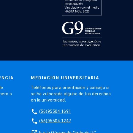
ENCIA
MEDIACIÓN UNIVERSITARIA
de
Teléfonos para orientación y consejo si
énero o
se ha vulnerado alguno de tus derechos
en la universidad.
phone
(56)95504 1691
phone
(56)95504 1247
launch
Ir a la Oficina de Ombuds UC