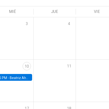
MIÉ
JUE
VIE
3
4
11
10
5 PM -
Beatriz Ahumada, PhD candidate, Universidad de Pittsburgh
17
18