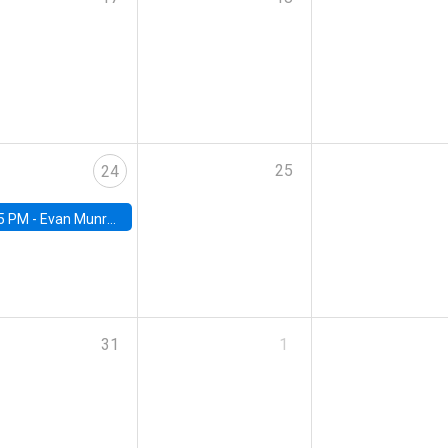
25
24
5 PM -
Evan Munro, Neyman Visiting Assistant Professor in the Department of Statistics at UC Berkeley
31
1