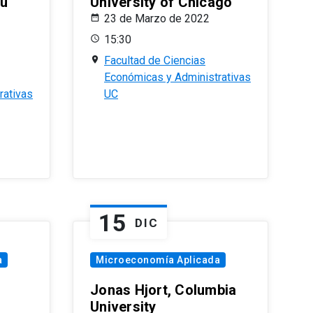
eu
University of Chicago
23 de Marzo de 2022
15:30
Facultad de Ciencias
Económicas y Administrativas
rativas
UC
15
DIC
a
Microeconomía Aplicada
Jonas Hjort, Columbia
University