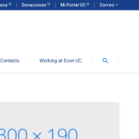
teca
Donaciones
Mi Portal UC
Correo
arrow_drop_down
search
Contacto
Working at Econ UC