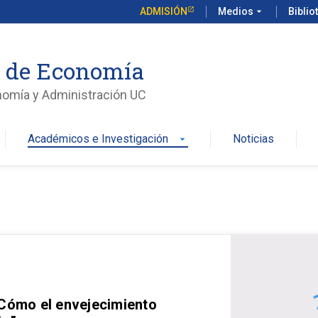
ADMISIÓN
Medios
arrow_drop_down
Biblio
o de Economía
nomía y Administración UC
Académicos e Investigación
Noticias
arrow_drop_down
 Cómo el envejecimiento