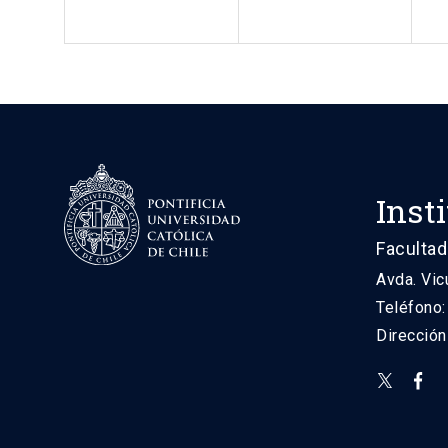
Inst
Facultad
Avda. Vic
Teléfono
Direcció