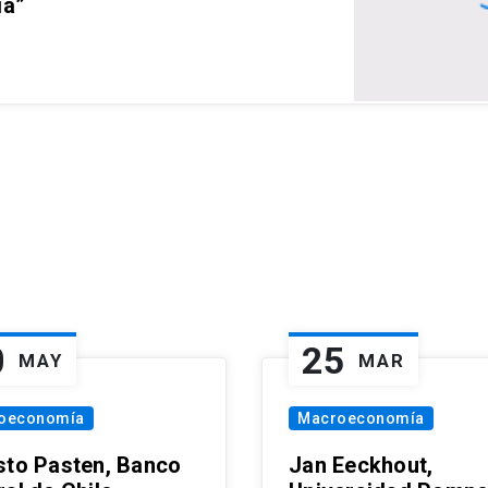
ia”
0
25
MAY
MAR
oeconomía
Macroeconomía
sto Pasten, Banco
Jan Eeckhout,