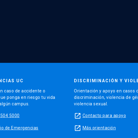
NCIAS UC
DISCRIMINACIÓN Y VIOL
n caso de accidente o
Orientación y apoyo en casos 
que ponga en riesgo tu vida
discriminación, violencia de g
 algún campus.
violencia sexual.
launch
5504 5000
Contacto para apoyo
launch
sitio de Emergencias
Más orientación