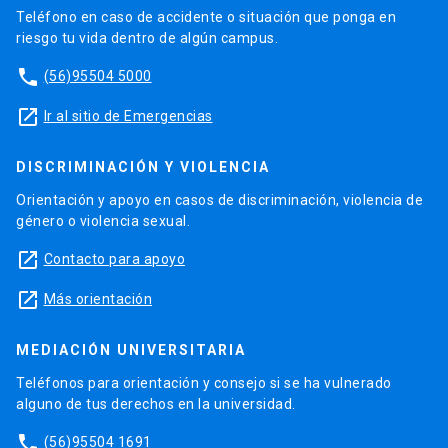
Teléfono en caso de accidente o situación que ponga en
riesgo tu vida dentro de algún campus.
phone
(56)95504 5000
launch
Ir al sitio de Emergencias
DISCRIMINACIÓN Y VIOLENCIA
Orientación y apoyo en casos de discriminación, violencia de
género o violencia sexual.
launch
Contacto para apoyo
launch
Más orientación
MEDIACIÓN UNIVERSITARIA
Teléfonos para orientación y consejo si se ha vulnerado
alguno de tus derechos en la universidad.
phone
(56)95504 1691