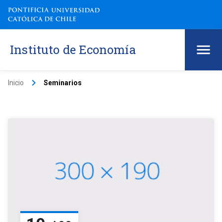
Instituto de Economía
keyboard_arrow_right
Inicio
Seminarios