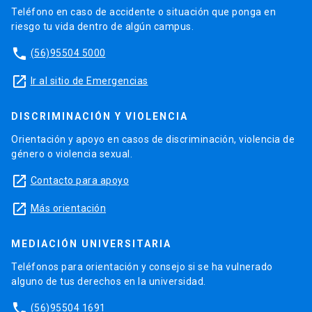
Teléfono en caso de accidente o situación que ponga en
riesgo tu vida dentro de algún campus.
phone
(56)95504 5000
launch
Ir al sitio de Emergencias
DISCRIMINACIÓN Y VIOLENCIA
Orientación y apoyo en casos de discriminación, violencia de
género o violencia sexual.
launch
Contacto para apoyo
launch
Más orientación
MEDIACIÓN UNIVERSITARIA
Teléfonos para orientación y consejo si se ha vulnerado
alguno de tus derechos en la universidad.
phone
(56)95504 1691