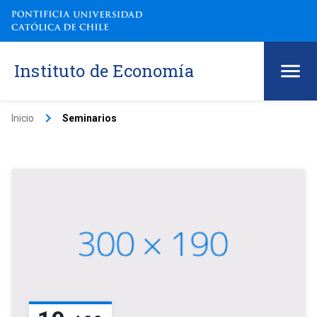
Instituto de Economía
keyboard_arrow_right
Inicio
Seminarios