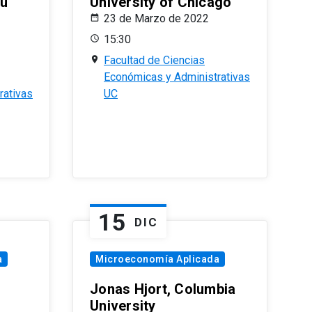
eu
University of Chicago
23 de Marzo de 2022
15:30
Facultad de Ciencias
Económicas y Administrativas
rativas
UC
15
DIC
a
Microeconomía Aplicada
Jonas Hjort, Columbia
University