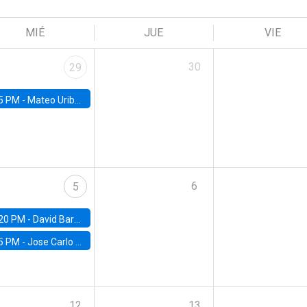
MIÉ
JUE
VIE
30
29
5 PM -
Mateo Uribe-Castro, Universidad de los Andes (Colombia)
6
5
20 PM -
David Bardey, Universidad de los Andes - CEDE
5 PM -
Jose Carlo Bermudez, UC (ME) & World Bank
12
13