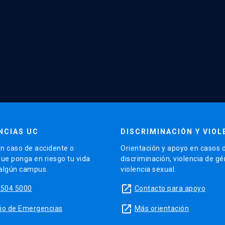
NCIAS UC
DISCRIMINACIÓN Y VIOL
n caso de accidente o
Orientación y apoyo en casos 
que ponga en riesgo tu vida
discriminación, violencia de g
 algún campus.
violencia sexual.
launch
5504 5000
Contacto para apoyo
launch
sitio de Emergencias
Más orientación