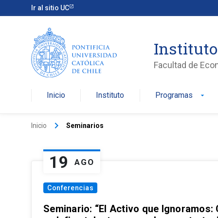
Ir al sitio UC
Institut
Facultad de Eco
Inicio
Instituto
Programas
arrow_drop_down
keyboard_arrow_right
Inicio
Seminarios
19
AGO
Conferencias
Seminario: “El Activo que Ignoramos: