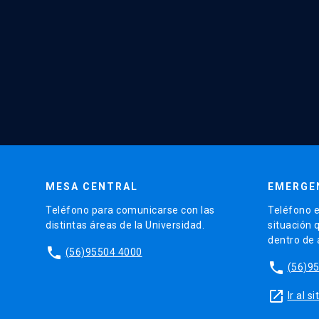
MESA CENTRAL
EMERGE
Teléfono para comunicarse con las
Teléfono e
distintas áreas de la Universidad.
situación 
dentro de
phone
(56)95504 4000
phone
(56)9
launch
Ir al 