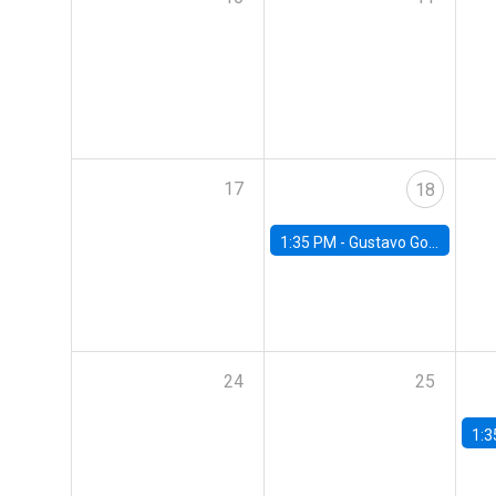
17
18
1:35 PM -
Gustavo González, Banco Central de Chile
24
25
1:3