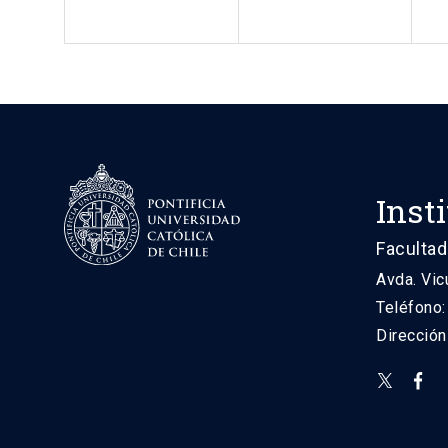
Inst
Facultad
Avda. Vic
Teléfono
Direcció