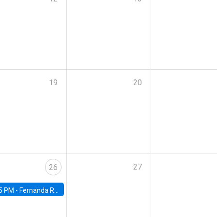
19
20
27
26
5 PM -
Fernanda Rojas Ampuero, University of Wisconsin-Madison