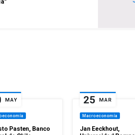
ia”
0
25
MAY
MAR
oeconomía
Macroeconomía
sto Pasten, Banco
Jan Eeckhout,