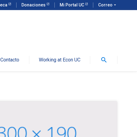
teca
Donaciones
Mi Portal UC
Correo
arrow_drop_down
search
Contacto
Working at Econ UC