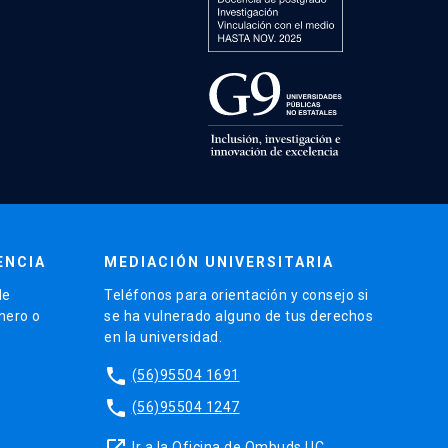
ENCIA
MEDIACIÓN UNIVERSITARIA
de
Teléfonos para orientación y consejo si
énero o
se ha vulnerado alguno de tus derechos
en la universidad.
phone
(56)95504 1691
phone
(56)95504 1247
launch
Ir a la Oficina de Ombuds UC