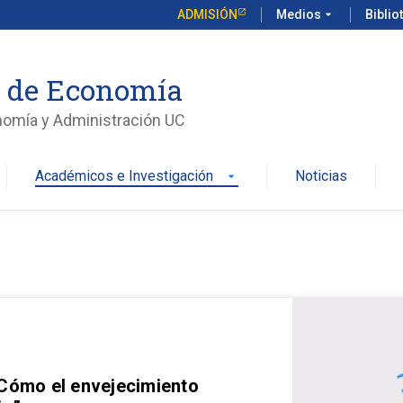
ADMISIÓN
Medios
arrow_drop_down
Biblio
o de Economía
nomía y Administración UC
Académicos e Investigación
Noticias
arrow_drop_down
 Cómo el envejecimiento