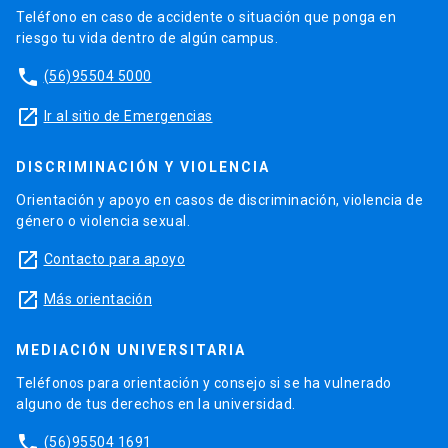
Teléfono en caso de accidente o situación que ponga en
riesgo tu vida dentro de algún campus.
phone
(56)95504 5000
launch
Ir al sitio de Emergencias
DISCRIMINACIÓN Y VIOLENCIA
Orientación y apoyo en casos de discriminación, violencia de
género o violencia sexual.
launch
Contacto para apoyo
launch
Más orientación
MEDIACIÓN UNIVERSITARIA
Teléfonos para orientación y consejo si se ha vulnerado
alguno de tus derechos en la universidad.
phone
(56)95504 1691