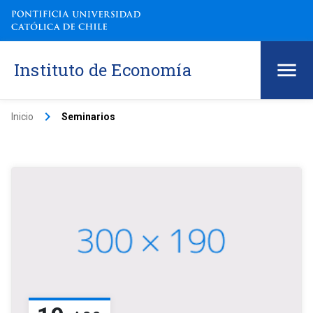
Instituto de Economía
keyboard_arrow_right
Inicio
Seminarios