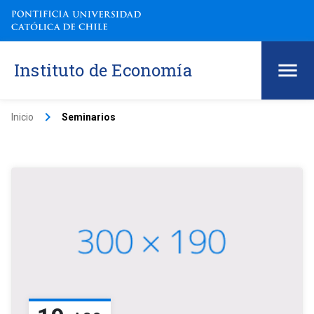
Instituto de Economía
keyboard_arrow_right
Inicio
Seminarios