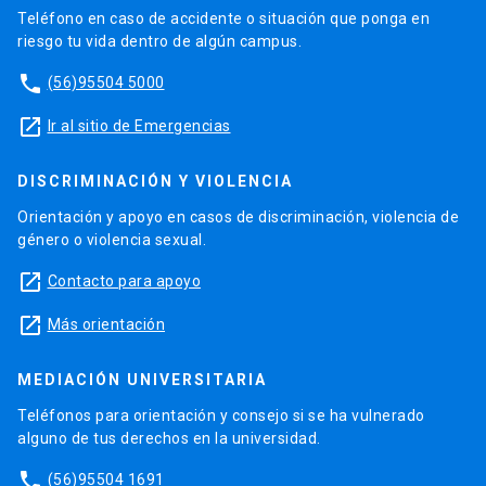
Teléfono en caso de accidente o situación que ponga en
riesgo tu vida dentro de algún campus.
phone
(56)95504 5000
launch
Ir al sitio de Emergencias
DISCRIMINACIÓN Y VIOLENCIA
Orientación y apoyo en casos de discriminación, violencia de
género o violencia sexual.
launch
Contacto para apoyo
launch
Más orientación
MEDIACIÓN UNIVERSITARIA
Teléfonos para orientación y consejo si se ha vulnerado
alguno de tus derechos en la universidad.
phone
(56)95504 1691