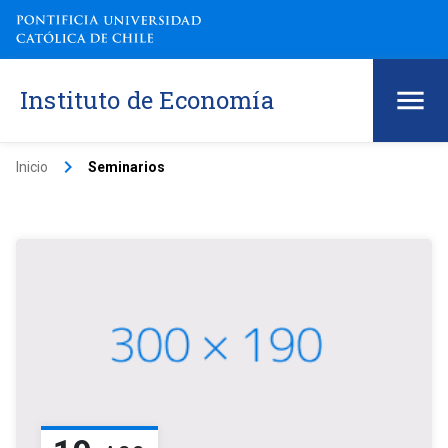
Instituto de Economía
keyboard_arrow_right
Inicio
Seminarios