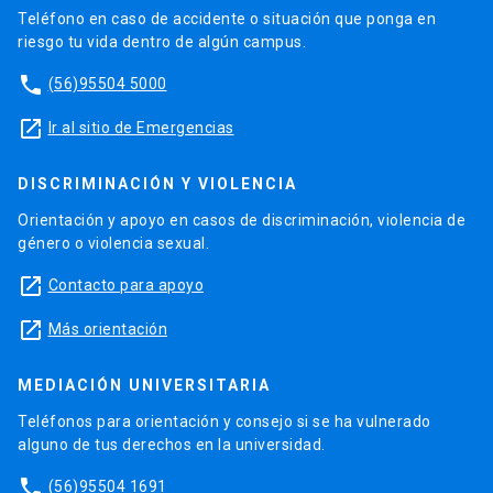
Teléfono en caso de accidente o situación que ponga en
riesgo tu vida dentro de algún campus.
phone
(56)95504 5000
launch
Ir al sitio de Emergencias
DISCRIMINACIÓN Y VIOLENCIA
Orientación y apoyo en casos de discriminación, violencia de
género o violencia sexual.
launch
Contacto para apoyo
launch
Más orientación
MEDIACIÓN UNIVERSITARIA
Teléfonos para orientación y consejo si se ha vulnerado
alguno de tus derechos en la universidad.
phone
(56)95504 1691