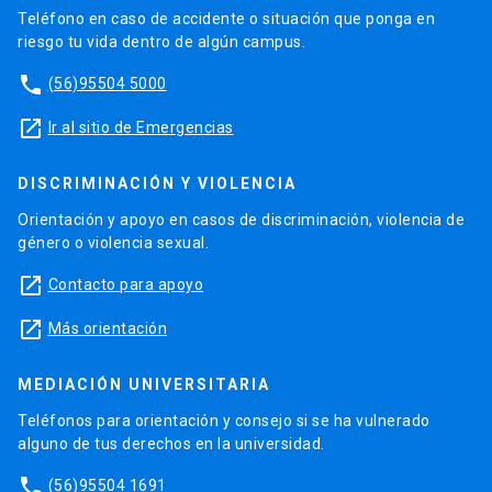
Teléfono en caso de accidente o situación que ponga en
riesgo tu vida dentro de algún campus.
phone
(56)95504 5000
launch
Ir al sitio de Emergencias
DISCRIMINACIÓN Y VIOLENCIA
Orientación y apoyo en casos de discriminación, violencia de
género o violencia sexual.
launch
Contacto para apoyo
launch
Más orientación
MEDIACIÓN UNIVERSITARIA
Teléfonos para orientación y consejo si se ha vulnerado
alguno de tus derechos en la universidad.
phone
(56)95504 1691