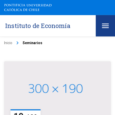
Instituto de Economía
keyboard_arrow_right
Inicio
Seminarios