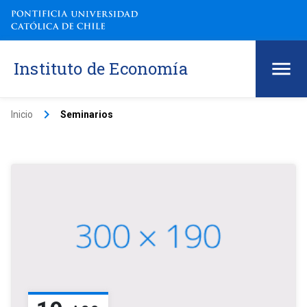
Instituto de Economía
keyboard_arrow_right
Inicio
Seminarios