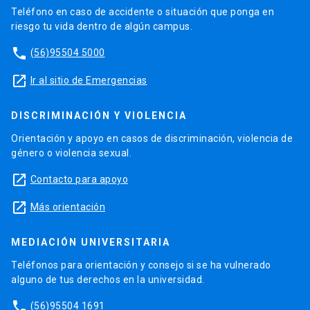
Teléfono en caso de accidente o situación que ponga en
riesgo tu vida dentro de algún campus.
phone
(56)95504 5000
launch
Ir al sitio de Emergencias
DISCRIMINACIÓN Y VIOLENCIA
Orientación y apoyo en casos de discriminación, violencia de
género o violencia sexual.
launch
Contacto para apoyo
launch
Más orientación
MEDIACIÓN UNIVERSITARIA
Teléfonos para orientación y consejo si se ha vulnerado
alguno de tus derechos en la universidad.
phone
(56)95504 1691