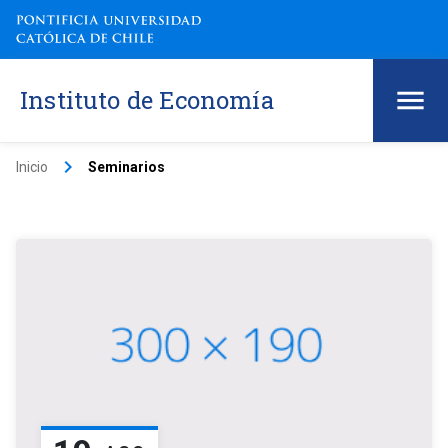
Instituto de Economía
keyboard_arrow_right
Inicio
Seminarios