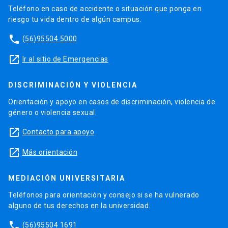
Teléfono en caso de accidente o situación que ponga en
riesgo tu vida dentro de algún campus.
phone
(56)95504 5000
launch
Ir al sitio de Emergencias
DISCRIMINACIÓN Y VIOLENCIA
Orientación y apoyo en casos de discriminación, violencia de
género o violencia sexual.
launch
Contacto para apoyo
launch
Más orientación
MEDIACIÓN UNIVERSITARIA
Teléfonos para orientación y consejo si se ha vulnerado
alguno de tus derechos en la universidad.
phone
(56)95504 1691