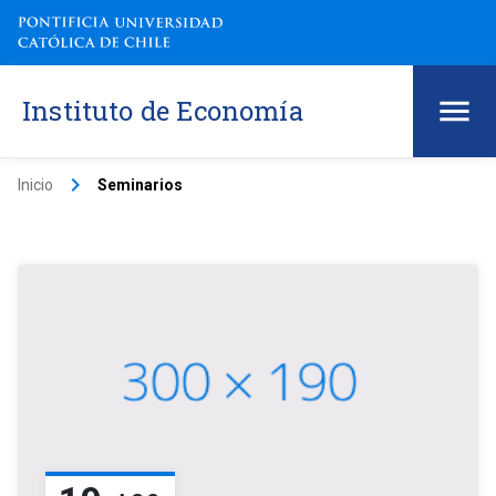
Instituto de Economía
keyboard_arrow_right
Inicio
Seminarios