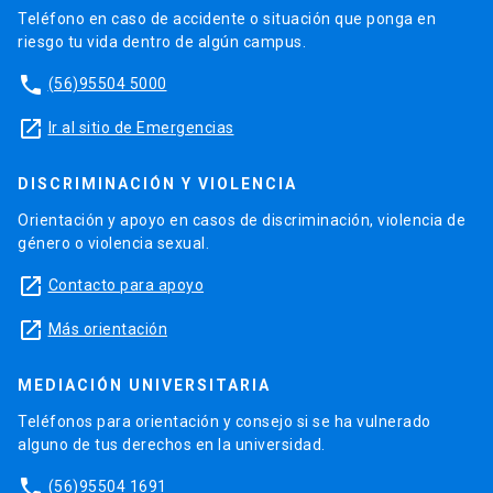
Teléfono en caso de accidente o situación que ponga en
riesgo tu vida dentro de algún campus.
phone
(56)95504 5000
launch
Ir al sitio de Emergencias
DISCRIMINACIÓN Y VIOLENCIA
Orientación y apoyo en casos de discriminación, violencia de
género o violencia sexual.
launch
Contacto para apoyo
launch
Más orientación
MEDIACIÓN UNIVERSITARIA
Teléfonos para orientación y consejo si se ha vulnerado
alguno de tus derechos en la universidad.
phone
(56)95504 1691