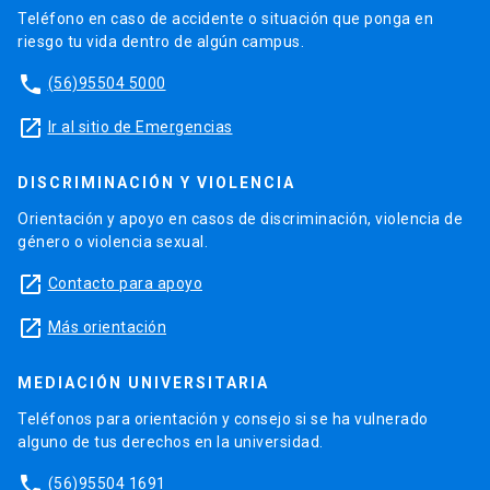
Teléfono en caso de accidente o situación que ponga en
riesgo tu vida dentro de algún campus.
phone
(56)95504 5000
launch
Ir al sitio de Emergencias
DISCRIMINACIÓN Y VIOLENCIA
Orientación y apoyo en casos de discriminación, violencia de
género o violencia sexual.
launch
Contacto para apoyo
launch
Más orientación
MEDIACIÓN UNIVERSITARIA
Teléfonos para orientación y consejo si se ha vulnerado
alguno de tus derechos en la universidad.
phone
(56)95504 1691