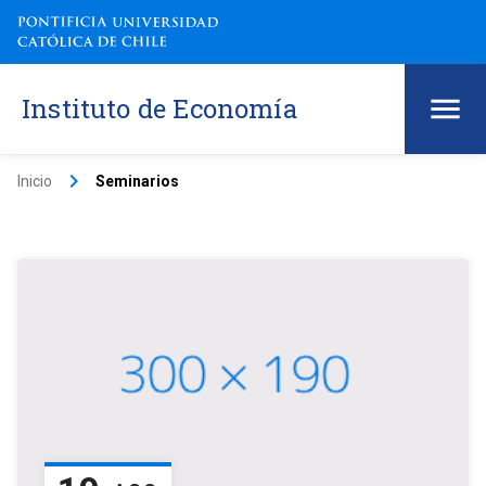
Instituto de Economía
keyboard_arrow_right
Inicio
Seminarios