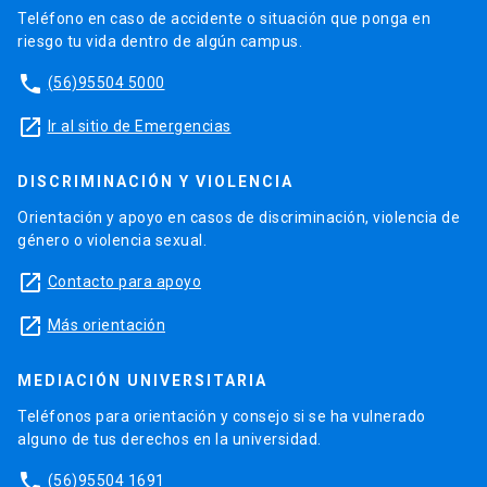
Teléfono en caso de accidente o situación que ponga en
riesgo tu vida dentro de algún campus.
phone
(56)95504 5000
launch
Ir al sitio de Emergencias
DISCRIMINACIÓN Y VIOLENCIA
Orientación y apoyo en casos de discriminación, violencia de
género o violencia sexual.
launch
Contacto para apoyo
launch
Más orientación
MEDIACIÓN UNIVERSITARIA
Teléfonos para orientación y consejo si se ha vulnerado
alguno de tus derechos en la universidad.
phone
(56)95504 1691