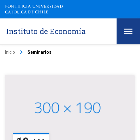
Instituto de Economía
keyboard_arrow_right
Inicio
Seminarios